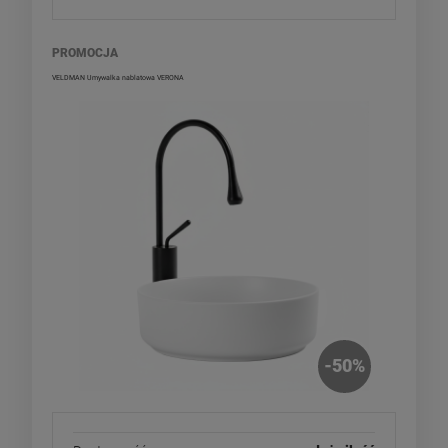
PROMOCJA
VELDMAN Umywalka nablatowa VERONA
-
50
%