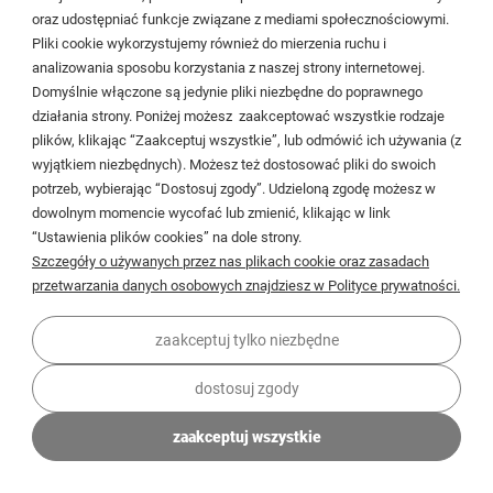
oraz udostępniać funkcje związane z mediami społecznościowymi.
Pliki cookie wykorzystujemy również do mierzenia ruchu i
analizowania sposobu korzystania z naszej strony internetowej.
Dostępność:
duża ilość
Domyślnie włączone są jedynie pliki niezbędne do poprawnego
działania strony. Poniżej możesz zaakceptować wszystkie rodzaje
Wysyłka w:
24 godziny
plików, klikając “Zaakceptuj wszystkie”, lub odmówić ich używania (z
wyjątkiem niezbędnych). Możesz też dostosować pliki do swoich
359,00 zł
potrzeb, wybierając “Dostosuj zgody”. Udzieloną zgodę możesz w
dowolnym momencie wycofać lub zmienić, klikając w link
499,00 zł
Cena regularna:
“Ustawienia plików cookies” na dole strony.
Najniższa cena:
499,00 zł
Szczegóły o używanych przez nas plikach cookie oraz zasadach
przetwarzania danych osobowych znajdziesz w Polityce prywatności.
DO KOSZYKA
zaakceptuj tylko niezbędne
dostosuj zgody
PROMOCJA
VELDMAN Umywalka ceramiczna TOKYO SLIM
zaakceptuj wszystkie