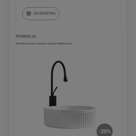
DO KOSZYKA
PROMOCJA
VELDMAN Umywalka nablatowa ryflowana VERONA pasek
-
20
%