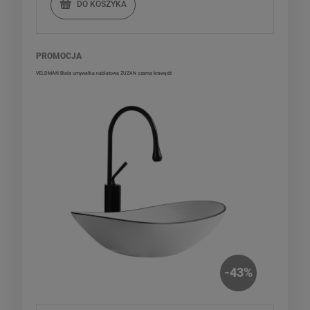
DO KOSZYKA
PROMOCJA
VELDMAN Biała umywalka nablatowa ZUZAN czarna krawędź
-
43
%