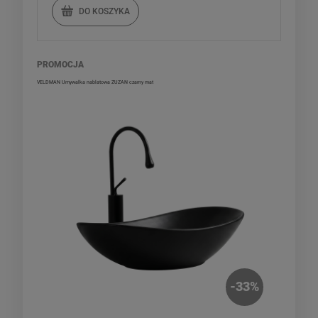
DO KOSZYKA
PROMOCJA
VELDMAN Umywalka nablatowa ZUZAN czarny mat
-
33
%