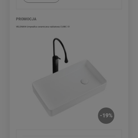
PROMOCJA
VELDMAN Umywalka ceramiczna nablatowa CUBIC 51
-
19
%