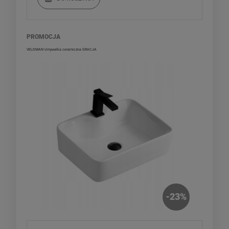
PROMOCJA
VELDMAN Umywalka ceramiczna GRACJA
-
23
%