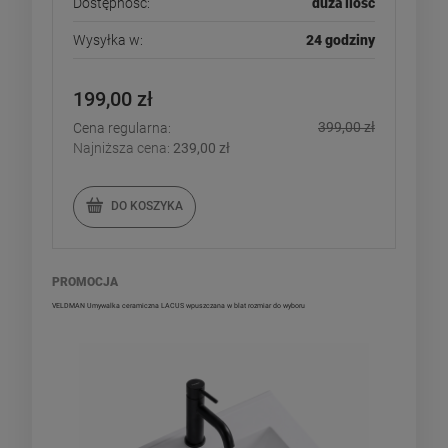
Dostępność:
duża ilość
Wysyłka w:
24 godziny
199,00 zł
399,00 zł
Cena regularna:
Najniższa cena:
239,00 zł
DO KOSZYKA
PROMOCJA
VELDMAN Umywalka ceramiczna LACUS wpuszczana w blat rozmiar do wyboru