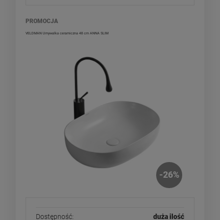
PROMOCJA
VELDMAN Umywalka ceramiczna 48 cm ANNA SLIM
-
26
%
Dostępność:
duża ilość