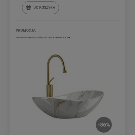
DO KOSZYKA
PROMOCJA
VELDMAN Umywalka nablatowa ZUZAN marmur POŁYSK
-
36
%