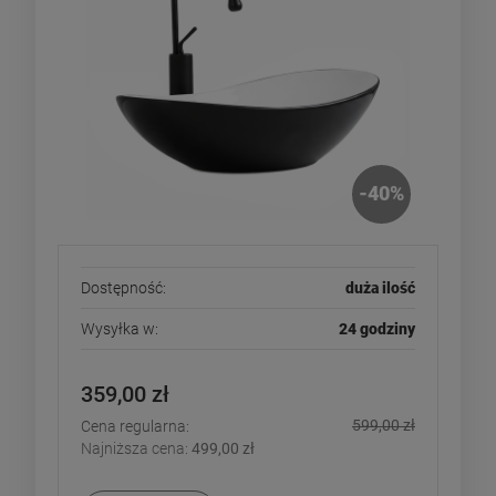
-
40
%
Dostępność:
duża ilość
Wysyłka w:
24 godziny
359,00 zł
599,00 zł
Cena regularna:
Najniższa cena:
499,00 zł