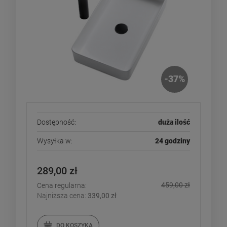
-
37
%
Dostępność:
duża ilość
Wysyłka w:
24 godziny
289,00 zł
459,00 zł
Cena regularna:
Najniższa cena:
339,00 zł
DO KOSZYKA