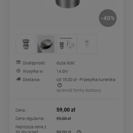
-
40
%
Dostępność:
duża ilość
Wysyłka w:
14 dni
Dostawa:
od 19,00 zł
- Przesyłka kurierska
sprawdź formy dostawy
Cena nie zawiera ewentualnych kosztów płatności
59,00 zł
Cena:
Cena regularna:
99,00 zł
Najniższa cena z
30 dni przed
99,00 zł