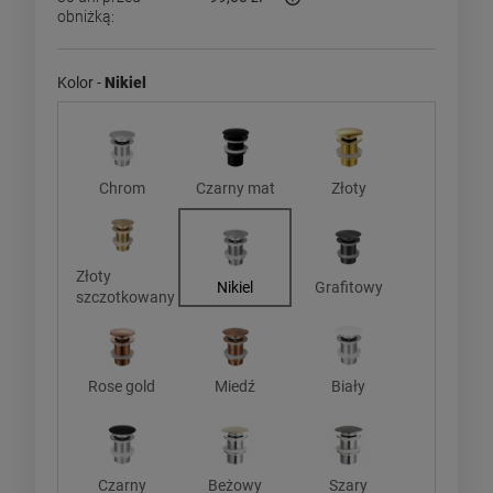
obniżką:
Jeżeli produkt jest sprzedawan
dni, wyświetlana jest najniżs
momentu, kiedy produkt pojaw
Kolor -
Nikiel
sprzedaży.
Chrom
Czarny mat
Złoty
Złoty
Nikiel
Grafitowy
szczotkowany
Rose gold
Miedź
Biały
Czarny
Beżowy
Szary