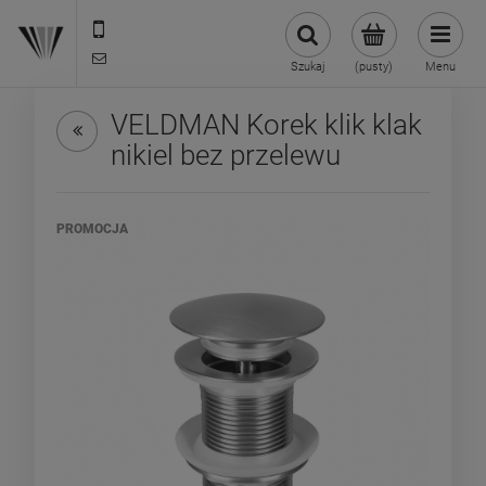
22 299 45 25
biuro@veldman.pl
Szukaj
(pusty)
Menu
VELDMAN Korek klik klak
nikiel bez przelewu
PROMOCJA