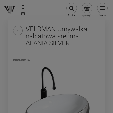
22 299 45 25
biuro@veldman.pl
Szukaj
(pusty)
Menu
VELDMAN Umywalka
nablatowa srebrna
ALANIA SILVER
PROMOCJA