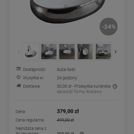
-
24
%
Dostępność:
duża ilość
Wysyłka w:
24 godziny
Dostawa:
30,00 zł
- Przesyłka kurierska
sprawdź formy dostawy
Cena nie zawiera ewentualnych kosztów płatności
379,00 zł
Cena:
Cena regularna:
499,00 zł
Najniższa cena z
30 dni przed
399,00 zł