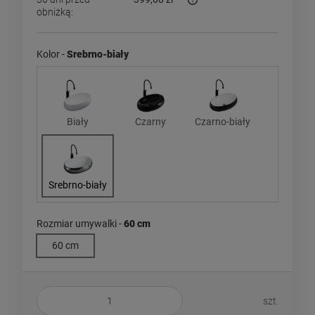
obniżką:
Jeżeli produkt jest sprzedaw
dni, wyświetlana jest najniż
momentu, kiedy produkt poja
Kolor -
Srebrno-biały
sprzedaży.
Biały
Czarny
Czarno-biały
Srebrno-biały
Rozmiar umywalki -
60 cm
60 cm
szt.