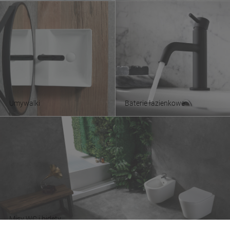
Umywalki
Baterie łazienkowe
Misy WC i bidety