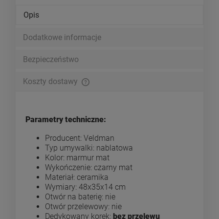
Opis
Dodatkowe informacje
Bezpieczeństwo
Koszty dostawy
Cena nie zawiera ewentualnych kosztów płatności
Parametry techniczne:
Producent: Veldman
Typ umywalki: nablatowa
Kolor: marmur mat
Wykończenie: czarny mat
Materiał: ceramika
Wymiary: 48x35x14 cm
Otwór na baterię: nie
Otwór przelewowy: nie
Dedykowany korek:
bez przelewu