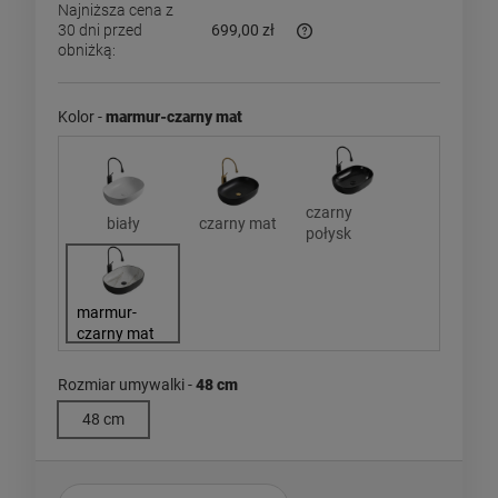
Najniższa cena z
30 dni przed
699,00 zł
obniżką:
Jeżeli produkt jest sprzedaw
dni, wyświetlana jest najniż
momentu, kiedy produkt poja
Kolor -
marmur-czarny mat
sprzedaży.
czarny
biały
czarny mat
połysk
marmur-
czarny mat
Rozmiar umywalki -
48 cm
48 cm