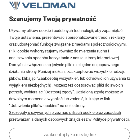
Szanujemy Twoją prywatność
Tezoja Wojciech Małaszek
Używamy plików cookie i podobnych technologii, aby zapamiętać
Cieślewskich 54
Twoje ustawienia, prezentować spersonalizowane treści i reklamy
oraz udostępniać funkcje związane z mediami społecznościowymi.
03-017 Warszawa
Pliki cookie wykorzystujemy również do mierzenia ruchu i
analizowania sposobu korzystania z naszej strony internetowej.
22 299 45 25
Domyślnie włączone są jedynie pliki niezbędne do poprawnego
biuro@veldman.pl
działania strony. Poniżej możesz zaakceptować wszystkie rodzaje
plików, klikając “Zaakceptuj wszystkie”, lub odmówić ich używania (z
wyjątkiem niezbędnych). Możesz też dostosować pliki do swoich
Moje konto
potrzeb, wybierając “Dostosuj zgody”. Udzieloną zgodę możesz w
dowolnym momencie wycofać lub zmienić, klikając w link
Płatności i dostawa
“Ustawienia plików cookies” na dole strony.
Szczegóły o używanych przez nas plikach cookie oraz zasadach
Informacje
przetwarzania danych osobowych znajdziesz w Polityce prywatności.
O firmie
zaakceptuj tylko niezbędne