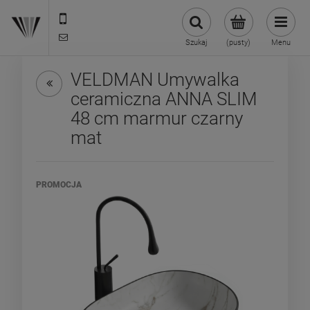
22 299 45 25
biuro@veldman.pl
Szukaj
(pusty)
Menu
VELDMAN Umywalka
ceramiczna ANNA SLIM
48 cm marmur czarny
mat
PROMOCJA