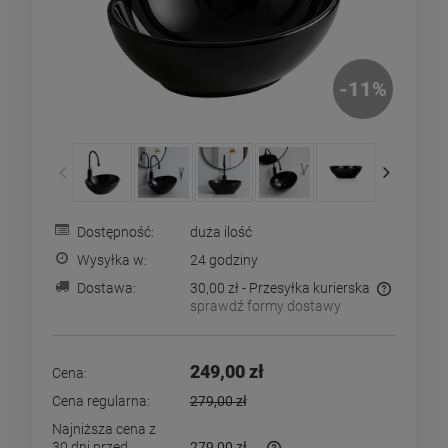
-
11
%
Dostępność:
duża ilość
Wysyłka w:
24 godziny
Dostawa:
30,00 zł
- Przesyłka kurierska
sprawdź formy dostawy
Cena nie zawiera ewentualnych kosztów płatności
249,00 zł
Cena:
Cena regularna:
279,00 zł
Najniższa cena z
30 dni przed
279,00 zł