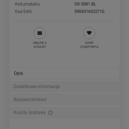
Kod produktu:
OS-3081 BL
Kod EAN:
5904316532710
zapytaj o
poleć
produkt
znajomemu
Opis
Dodatkowe informacje
Bezpieczeństwo
Koszty dostawy
Cena nie zawiera ewentualnych kosztów płatności