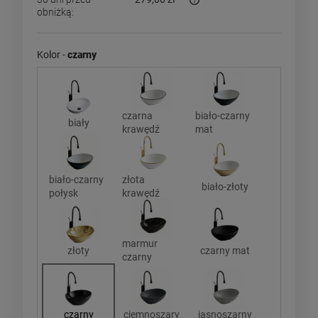
obniżką:
Jeżeli produkt jest sprzedaw
dni, wyświetlana jest najniż
momentu, kiedy produkt poja
Kolor -
czarny
sprzedaży.
czarna
biało-czarny
biały
krawędź
mat
biało-czarny
złota
biało-złoty
połysk
krawędź
marmur
złoty
czarny mat
czarny
czarny
ciemnoszary
jasnoszarny