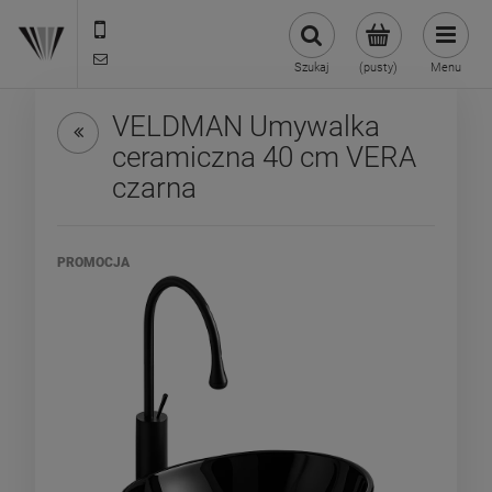
22 299 45 25
biuro@veldman.pl
Szukaj
(pusty)
Menu
VELDMAN Umywalka
ceramiczna 40 cm VERA
czarna
PROMOCJA