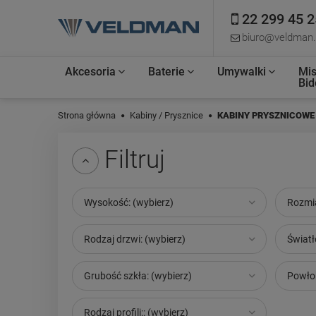
22 299 45 2
biuro@veldman.
Akcesoria
Baterie
Umywalki
Mis
Bid
Strona główna
Kabiny / Prysznice
KABINY PRYSZNICOWE
Filtruj
Wysokość: (wybierz)
Rozmia
Rodzaj drzwi: (wybierz)
Światł
Grubość szkła: (wybierz)
Powłok
Rodzaj profili:: (wybierz)