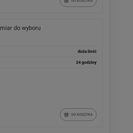
DO KOSZYKA
miar do wyboru
duża ilość
24 godziny
DO KOSZYKA