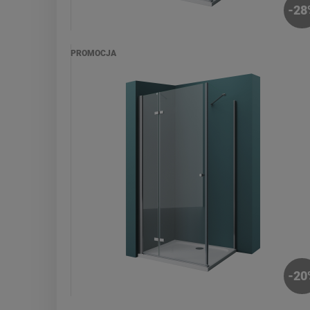
-
28
PROMOCJA
-
20