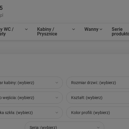
5
pl
y WC /
Kabiny /
Wanny
Serie
ety
Prysznice
produkt
r kabiny: (wybierz)
Rozmiar drzwi:: (wybierz)
o wejścia: (wybierz)
Kształt: (wybierz)
a szkła: (wybierz)
Kolor profili: (wybierz)
Seria: (wybierz)