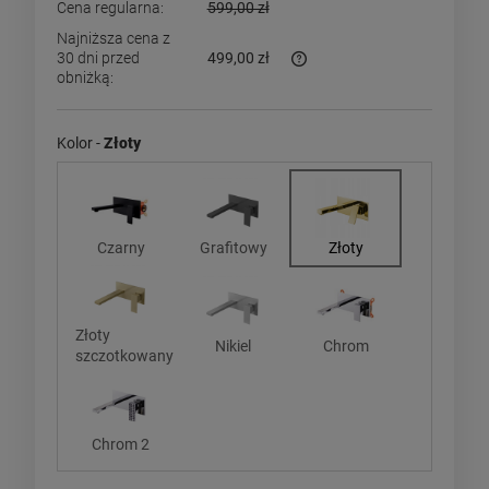
Cena regularna:
599,00 zł
Najniższa cena z
30 dni przed
499,00 zł
obniżką:
Jeżeli produkt jest sprzedaw
dni, wyświetlana jest najniż
momentu, kiedy produkt poja
Kolor -
Złoty
sprzedaży.
Czarny
Grafitowy
Złoty
Złoty
Nikiel
Chrom
szczotkowany
Chrom 2