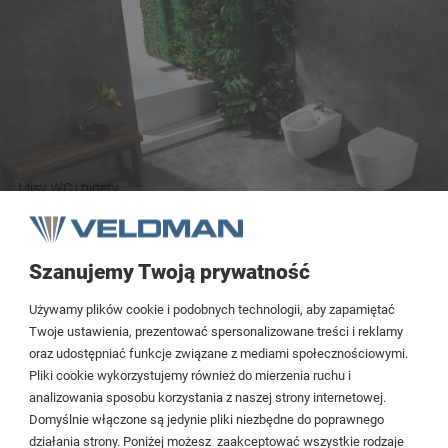
Misy WC i bidety
Szanujemy Twoją prywatność
Tezoja Wojciech Małaszek
Używamy plików cookie i podobnych technologii, aby zapamiętać
Cieślewskich 54
Twoje ustawienia, prezentować spersonalizowane treści i reklamy
oraz udostępniać funkcje związane z mediami społecznościowymi.
03-017 Warszawa
Pliki cookie wykorzystujemy również do mierzenia ruchu i
analizowania sposobu korzystania z naszej strony internetowej.
22 299 45 25
Domyślnie włączone są jedynie pliki niezbędne do poprawnego
biuro@veldman.pl
działania strony. Poniżej możesz zaakceptować wszystkie rodzaje