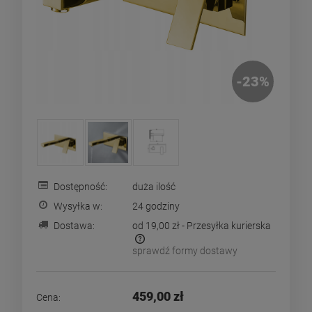
-
23
%
Dostępność:
duża ilość
Wysyłka w:
24 godziny
Dostawa:
od 19,00 zł
- Przesyłka kurierska
sprawdź formy dostawy
Cena nie zawiera ewentualnych kosztów płatności
459,00 zł
Cena: