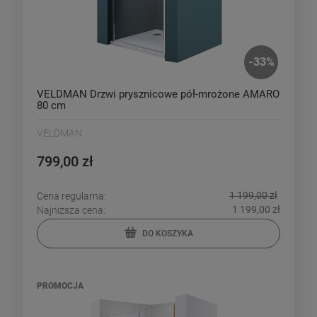
-
33
%
VELDMAN Drzwi prysznicowe pół-mrożone AMARO
80 cm
VELDMAN
799,00 zł
1 199,00 zł
Cena regularna:
1 199,00 zł
Najniższa cena:
DO KOSZYKA
PROMOCJA