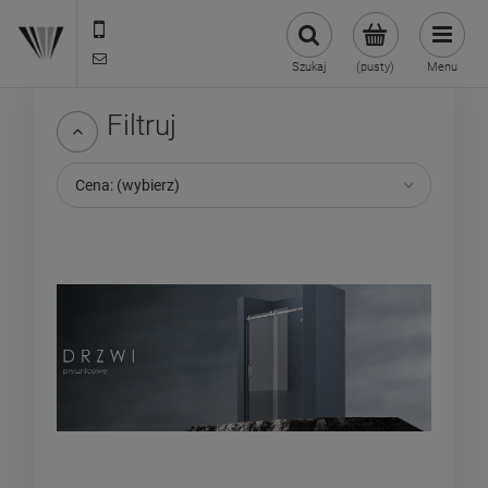
22 299 45 25
biuro@veldman.pl
Szukaj
(pusty)
Menu
Filtruj
Cena: (wybierz)