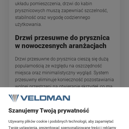
układu pomieszczenia, drzwi do kabin
prysznicowych muszą zapewniać szczelność,
stabilność oraz wygodę codziennego
użytkowania.
Drzwi przesuwne do prysznica
w nowoczesnych aranżacjach
Drzwi przesuwne do prysznica cieszą się dużą
popularnością ze względu na oszczędność
miejsca oraz minimalistyczny wygląd. System
przesuwny eliminuje konieczność pozostawiania
wolnej przestrzeni na otwieranie skrzydeł, co ma
szczególne znaczenie w łazienkach o
ograniczonym metrażu. Płynny mechanizm
prowadnic oraz wysokiej jakości okucia
Szanujemy Twoją prywatność
wpływają na komfort użytkowania i długą
żywotność produktu. Takie drzwi do natrysku
Używamy plików cookie i podobnych technologii, aby zapamiętać
doskonale wpisują się w nowoczesne trendy
Twoje ustawienia, prezentować spersonalizowane treści i reklamy