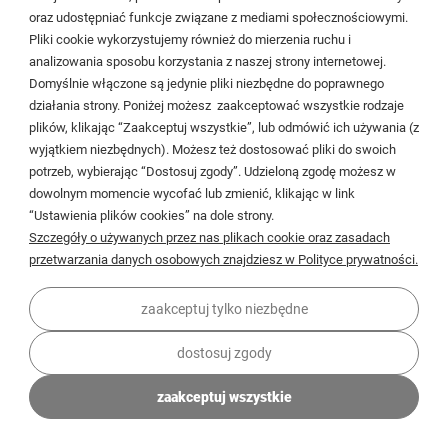
oraz udostępniać funkcje związane z mediami społecznościowymi.
wnętrzarskie, gdzie liczy się prostota formy i
Pliki cookie wykorzystujemy również do mierzenia ruchu i
funkcjonalność.
analizowania sposobu korzystania z naszej strony internetowej.
Domyślnie włączone są jedynie pliki niezbędne do poprawnego
Drzwi rozsuwane do prysznica
działania strony. Poniżej możesz zaakceptować wszystkie rodzaje
jako rozwiązanie praktyczne
plików, klikając “Zaakceptuj wszystkie”, lub odmówić ich używania (z
wyjątkiem niezbędnych). Możesz też dostosować pliki do swoich
Drzwi rozsuwane do prysznica stanowią
potrzeb, wybierając “Dostosuj zgody”. Udzieloną zgodę możesz w
alternatywę dla klasycznych modeli uchylnych,
dowolnym momencie wycofać lub zmienić, klikając w link
oferując większą elastyczność montażu. Ich
“Ustawienia plików cookies” na dole strony.
konstrukcja umożliwia dopasowanie do różnych
Szczegóły o używanych przez nas plikach cookie oraz zasadach
szerokości wnęk oraz kabin narożnych. Dzięki
przetwarzania danych osobowych znajdziesz w Polityce prywatności.
zastosowaniu hartowanego szkła oraz solidnych
profili aluminiowych drzwi do kabiny zachowują
zaakceptuj tylko niezbędne
stabilność nawet przy intensywnym
dostosuj zgody
użytkowaniu.
Drzwi do kabiny prysznicowej –
zaakceptuj wszystkie
jakość materiałów i precyzja