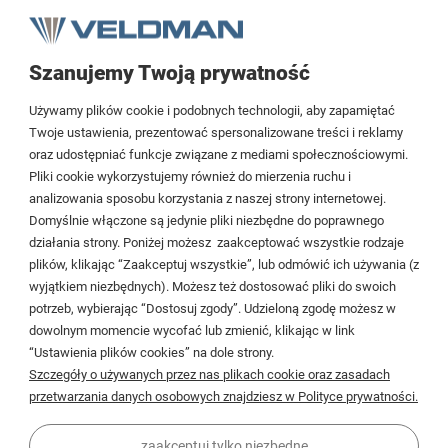
Szanujemy Twoją prywatność
Tezoja Wojciech Małaszek
Używamy plików cookie i podobnych technologii, aby zapamiętać
Cieślewskich 54
Twoje ustawienia, prezentować spersonalizowane treści i reklamy
oraz udostępniać funkcje związane z mediami społecznościowymi.
03-017 Warszawa
Pliki cookie wykorzystujemy również do mierzenia ruchu i
analizowania sposobu korzystania z naszej strony internetowej.
22 299 45 25
Domyślnie włączone są jedynie pliki niezbędne do poprawnego
biuro@veldman.pl
działania strony. Poniżej możesz zaakceptować wszystkie rodzaje
plików, klikając “Zaakceptuj wszystkie”, lub odmówić ich używania (z
wyjątkiem niezbędnych). Możesz też dostosować pliki do swoich
Moje konto
potrzeb, wybierając “Dostosuj zgody”. Udzieloną zgodę możesz w
dowolnym momencie wycofać lub zmienić, klikając w link
Płatności i dostawa
“Ustawienia plików cookies” na dole strony.
Szczegóły o używanych przez nas plikach cookie oraz zasadach
Informacje
przetwarzania danych osobowych znajdziesz w Polityce prywatności.
O firmie
zaakceptuj tylko niezbędne