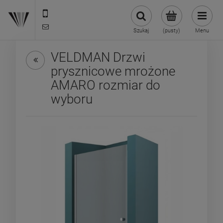
22 299 45 25
biuro@veldman.pl
Szukaj
(pusty)
Menu
VELDMAN Drzwi
prysznicowe mrożone
AMARO rozmiar do
wyboru