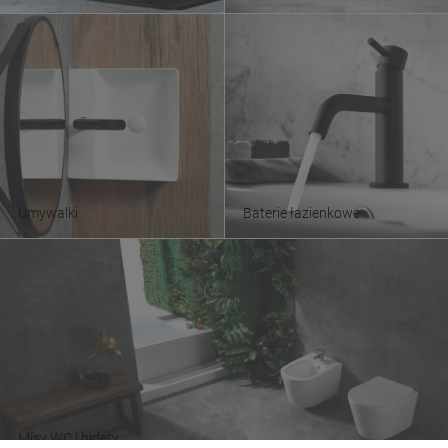
Umywalki
Baterie łazienkowe
Misy WC i bidety