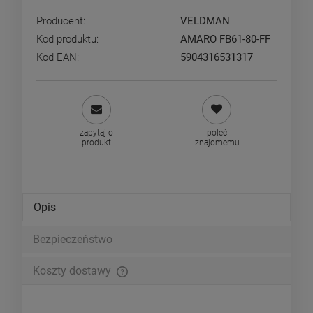
Producent:
VELDMAN
Kod produktu:
AMARO FB61-80-FF
Kod EAN:
5904316531317
zapytaj o
poleć
produkt
znajomemu
Opis
Bezpieczeństwo
Koszty dostawy
Cena nie zawiera ewentualnych kosztów płatności