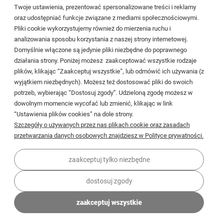
Cieślewskich 54
Twoje ustawienia, prezentować spersonalizowane treści i reklamy
oraz udostępniać funkcje związane z mediami społecznościowymi.
03-017 Warszawa
Pliki cookie wykorzystujemy również do mierzenia ruchu i
analizowania sposobu korzystania z naszej strony internetowej.
22 299 45 25
Domyślnie włączone są jedynie pliki niezbędne do poprawnego
biuro@veldman.pl
działania strony. Poniżej możesz zaakceptować wszystkie rodzaje
plików, klikając “Zaakceptuj wszystkie”, lub odmówić ich używania (z
wyjątkiem niezbędnych). Możesz też dostosować pliki do swoich
Moje konto
potrzeb, wybierając “Dostosuj zgody”. Udzieloną zgodę możesz w
dowolnym momencie wycofać lub zmienić, klikając w link
Płatności i dostawa
“Ustawienia plików cookies” na dole strony.
Szczegóły o używanych przez nas plikach cookie oraz zasadach
Informacje
przetwarzania danych osobowych znajdziesz w Polityce prywatności.
O firmie
zaakceptuj tylko niezbędne
dostosuj zgody
zaakceptuj wszystkie
© 2026 veldman.pl . Wszelkie prawa zastrzeżone.
Styl graficzny ShopGadget.pl
Sklep internetowy Shoper Premium