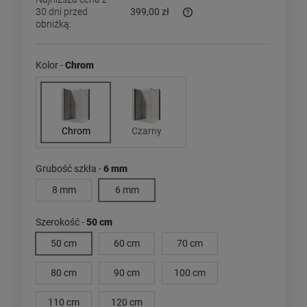
30 dni przed
399,00 zł
obniżką:
Jeżeli produkt jest sprzedaw
dni, wyświetlana jest najniż
momentu, kiedy produkt poja
Kolor -
Chrom
sprzedaży.
Chrom
Czarny
Grubość szkła -
6 mm
8 mm
6 mm
Szerokość -
50 cm
50 cm
60 cm
70 cm
80 cm
90 cm
100 cm
110 cm
120 cm