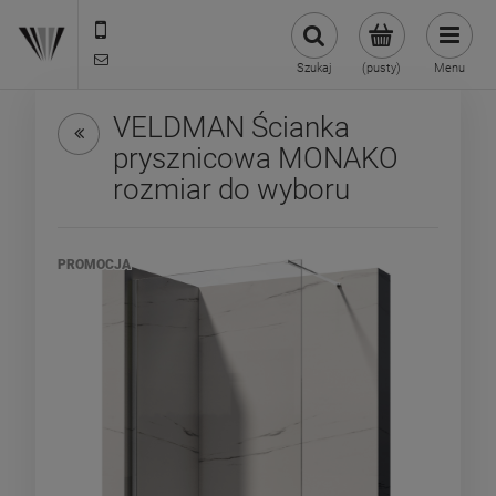
22 299 45 25
biuro@veldman.pl
Szukaj
(pusty)
Menu
VELDMAN Ścianka
prysznicowa MONAKO
rozmiar do wyboru
PROMOCJA