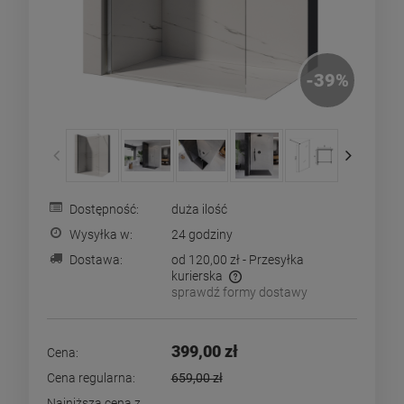
-
39
%
Dostępność:
duża ilość
Wysyłka w:
24 godziny
Dostawa:
od 120,00 zł
- Przesyłka
kurierska
sprawdź formy dostawy
Cena nie zawiera ewentualnych kosztów płatności
399,00 zł
Cena:
Cena regularna:
659,00 zł
Najniższa cena z