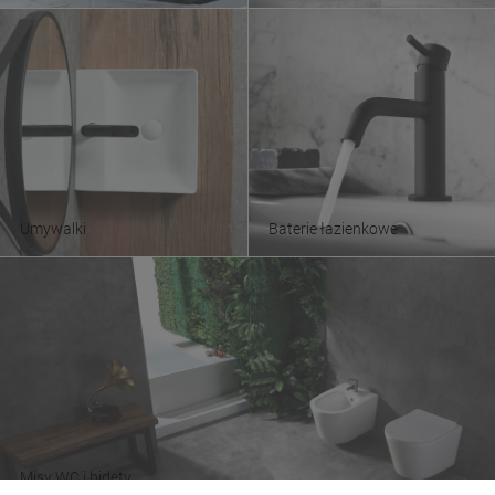
Umywalki
Baterie łazienkowe
Misy WC i bidety