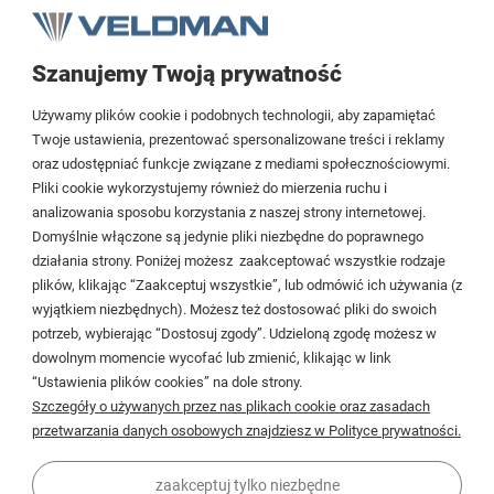
Szanujemy Twoją prywatność
Tezoja Wojciech Małaszek
Używamy plików cookie i podobnych technologii, aby zapamiętać
Cieślewskich 54
Twoje ustawienia, prezentować spersonalizowane treści i reklamy
oraz udostępniać funkcje związane z mediami społecznościowymi.
03-017 Warszawa
Pliki cookie wykorzystujemy również do mierzenia ruchu i
analizowania sposobu korzystania z naszej strony internetowej.
22 299 45 25
Domyślnie włączone są jedynie pliki niezbędne do poprawnego
biuro@veldman.pl
działania strony. Poniżej możesz zaakceptować wszystkie rodzaje
plików, klikając “Zaakceptuj wszystkie”, lub odmówić ich używania (z
wyjątkiem niezbędnych). Możesz też dostosować pliki do swoich
Moje konto
potrzeb, wybierając “Dostosuj zgody”. Udzieloną zgodę możesz w
dowolnym momencie wycofać lub zmienić, klikając w link
Płatności i dostawa
“Ustawienia plików cookies” na dole strony.
Szczegóły o używanych przez nas plikach cookie oraz zasadach
Informacje
przetwarzania danych osobowych znajdziesz w Polityce prywatności.
O firmie
zaakceptuj tylko niezbędne