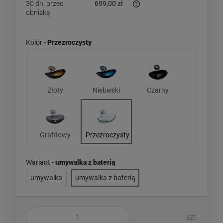
30 dni przed
699,00 zł
obniżką:
Jeżeli produkt jest sprzedaw
dni, wyświetlana jest najniż
momentu, kiedy produkt poja
Kolor -
Przezroczysty
sprzedaży.
Złoty
Niebieski
Czarny
Grafitowy
Przezroczysty
Wariant -
umywalka z baterią
umywalka
umywalka z baterią
szt.