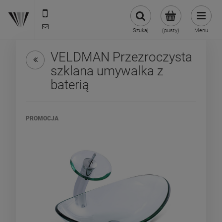
22 299 45 25
biuro@veldman.pl
Szukaj
(pusty)
Menu
VELDMAN Przezroczysta
szklana umywalka z
baterią
PROMOCJA