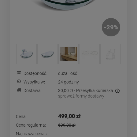
-
29
%
Dostępność:
duża ilość
Wysyłka w:
24 godziny
Dostawa:
30,00 zł
- Przesyłka kurierska
sprawdź formy dostawy
Cena nie zawiera ewentualnych kosztów płatności
499,00 zł
Cena:
Cena regularna:
699,00 zł
Najniższa cena z