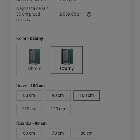
Najniższa cena z
30 dni przed
2 039,00 zł
obniżką:
Jeżeli produkt jest sprzed
dni, wyświetlana jest najn
momentu, kiedy produkt po
Kolor -
Czarny
sprzedaży.
Chrom
Czarny
Drzwi -
100 cm
80 cm
90 cm
100 cm
110 cm
120 cm
Ścianka -
90 cm
60 cm
70 cm
80 cm