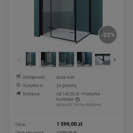
-
22
%
Dostępność:
duża ilość
Wysyłka w:
24 godziny
Dostawa:
od 140,00 zł
- Przesyłka
kurierska
sprawdź formy dostawy
Cena nie zawiera ewentualnych kosztów płatności
1 599,00 zł
Cena:
Cena regularna:
2 039,00 zł