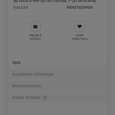
NEVADA 6 mm OD143-100-6-BL + OD16FIX-90-BL
Kod EAN:
5904316539436
zapytaj o
poleć
produkt
znajomemu
Opis
Dodatkowe informacje
Bezpieczeństwo
Koszty dostawy
Cena nie zawiera ewentualnych kosztów płatności