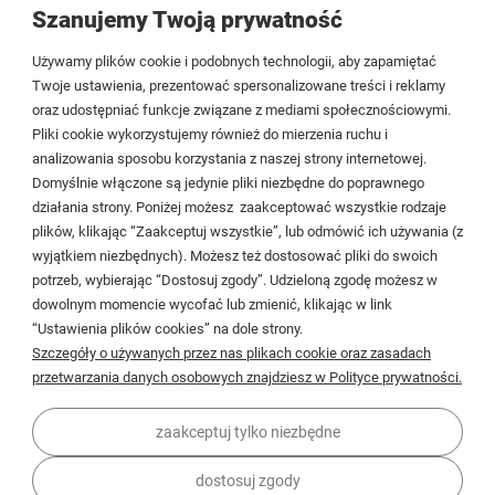
Szanujemy Twoją prywatność
Tezoja Wojciech Małaszek
Używamy plików cookie i podobnych technologii, aby zapamiętać
Cieślewskich 54
Twoje ustawienia, prezentować spersonalizowane treści i reklamy
oraz udostępniać funkcje związane z mediami społecznościowymi.
03-017 Warszawa
Pliki cookie wykorzystujemy również do mierzenia ruchu i
analizowania sposobu korzystania z naszej strony internetowej.
22 299 45 25
Domyślnie włączone są jedynie pliki niezbędne do poprawnego
biuro@veldman.pl
działania strony. Poniżej możesz zaakceptować wszystkie rodzaje
plików, klikając “Zaakceptuj wszystkie”, lub odmówić ich używania (z
wyjątkiem niezbędnych). Możesz też dostosować pliki do swoich
Moje konto
potrzeb, wybierając “Dostosuj zgody”. Udzieloną zgodę możesz w
dowolnym momencie wycofać lub zmienić, klikając w link
Płatności i dostawa
“Ustawienia plików cookies” na dole strony.
Szczegóły o używanych przez nas plikach cookie oraz zasadach
Informacje
przetwarzania danych osobowych znajdziesz w Polityce prywatności.
O firmie
zaakceptuj tylko niezbędne
dostosuj zgody