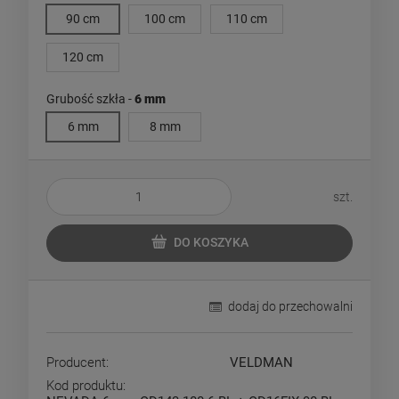
90 cm
100 cm
110 cm
120 cm
Grubość szkła -
6 mm
6 mm
8 mm
szt.
DO KOSZYKA
dodaj do przechowalni
Producent:
VELDMAN
Kod produktu: