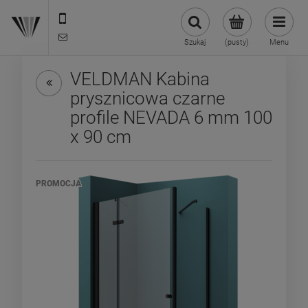
22 299 45 25
biuro@veldman.pl
Szukaj
(pusty)
Menu
VELDMAN Kabina
prysznicowa czarne
profile NEVADA 6 mm 100
x 90 cm
PROMOCJA