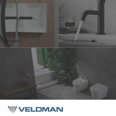
Umywalki
Baterie łazienkowe
Misy WC i bidety