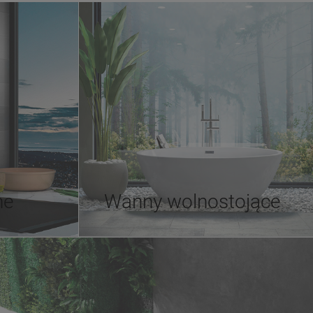
ne
Wanny wolnostojące