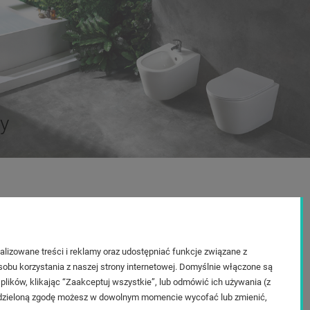
ty
O firmie
watności
O nas
two produktu
Kontakt i dane firmy
lizowane treści i reklamy oraz udostępniać funkcje związane z
obu korzystania z naszej strony internetowej. Domyślnie włączone są
amacje
Kontakt
plików, klikając “Zaakceptuj wszystkie”, lub odmówić ich używania (z
Salon sprzedaży Veldman
. Udzieloną zgodę możesz w dowolnym momencie wycofać lub zmienić,
Blog