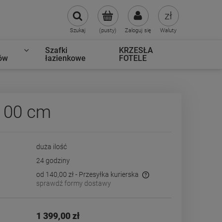
Szukaj
(pusty)
Zaloguj się
Waluty
Szafki
KRZESŁA
ów
łazienkowe
FOTELE
100 cm
duża ilość
24 godziny
od 140,00 zł
- Przesyłka kurierska
sprawdź formy dostawy
Cena nie zawiera ewentualnych kosztów
płatności
1 399,00 zł