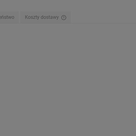
eństwo
Koszty dostawy
Cena nie zawiera ewentualnych kosztów
płatności