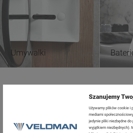
Umywalki
Bateri
Tezoja Wojciech Małaszek
Moje konto
Szanujemy Two
Cieślewskich 54
Twoje zamów
03-017 Warszawa
Ustawienia k
Używamy plików cookie i p
mediami społecznościowymi
Przechowaln
22 299 45 25
jedynie pliki niezbędne d
wyjątkiem niezbędnych). 
biuro@veldman.pl