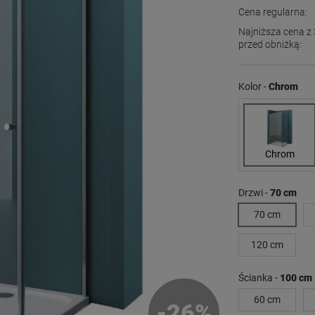
Cena regularna:
Najniższa cena z 
przed obniżką:
Jeżeli produkt j
dni, wyświetlana
Kolor -
Chrom
momentu, kiedy p
sprzedaży.
Chrom
Drzwi -
70 cm
70 cm
120 cm
Ścianka -
100 cm
60 cm
-
26
%