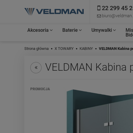
22 299 45 2
biuro@veldman.
Akcesoria
Baterie
Umywalki
Mis
Bid
Strona główna
X TOWARY
KABINY
VELDMAN Kabina p
VELDMAN Kabina p
PROMOCJA