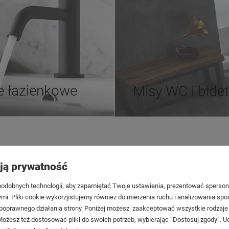
e łazienkowe
Misy WC i bide
Płatności i dostawa
Informacje
ją prywatność
ienia
Formy płatności
Polityka pry
onta
Rezerwacja produktu
Bezpieczeńs
odobnych technologii, aby zapamiętać Twoje ustawienia, prezentować spersona
. Pliki cookie wykorzystujemy również do mierzenia ruchu i analizowania spos
ia
Czas i koszty dostawy
Zwroty i rekl
o poprawnego działania strony. Poniżej możesz zaakceptować wszystkie rodzaje 
Czas realizacji zamówienia
Regulamin
Możesz też dostosować pliki do swoich potrzeb, wybierając “Dostosuj zgody”