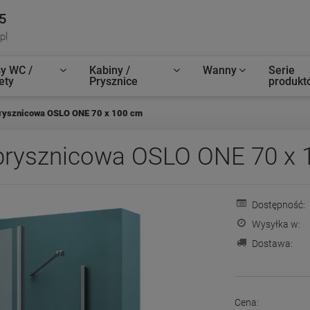
5
pl
y WC /
Kabiny /
Wanny
Serie
ety
Prysznice
produkt
rysznicowa OSLO ONE 70 x 100 cm
rysznicowa OSLO ONE 70 x 
Dostępność:
Wysyłka w:
Dostawa:
Cena: