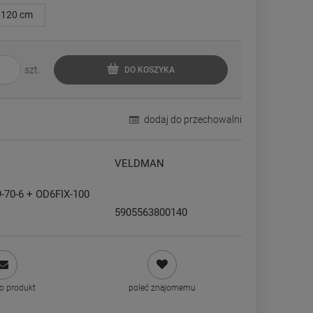
120 cm
szt.
DO KOSZYKA
dodaj do przechowalni
VELDMAN
70-6 + OD6FIX-100
5905563800140
 o produkt
poleć znajomemu