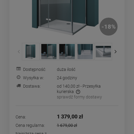
-
18
%
Dostępność:
duża ilość
Wysyłka w:
24 godziny
Dostawa:
od 140,00 zł
- Przesyłka
kurierska
sprawdź formy dostawy
Cena nie zawiera ewentualnych kosztów płatności
1 379,00 zł
Cena:
Cena regularna:
1 679,00 zł
Najniższa cena z