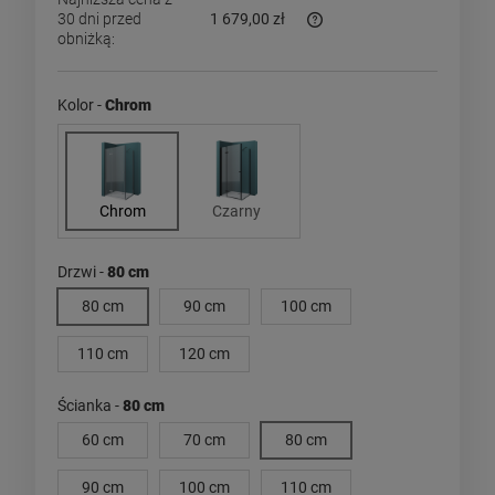
30 dni przed
1 679,00 zł
obniżką:
Jeżeli produkt jest sprzed
dni, wyświetlana jest najn
momentu, kiedy produkt po
Kolor -
Chrom
sprzedaży.
Chrom
Czarny
Drzwi -
80 cm
80 cm
90 cm
100 cm
110 cm
120 cm
Ścianka -
80 cm
60 cm
70 cm
80 cm
90 cm
100 cm
110 cm