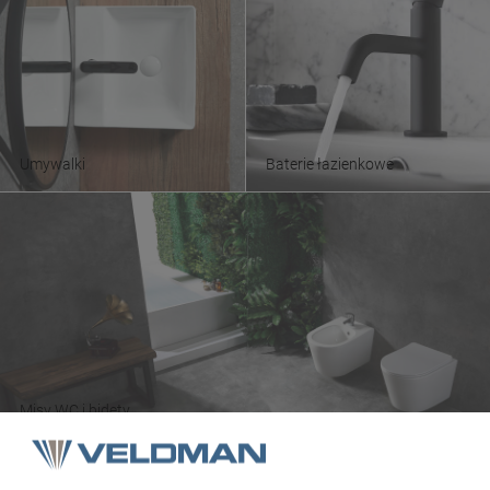
Umywalki
Baterie łazienkowe
Misy WC i bidety