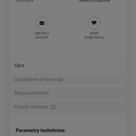
Kod EAN:
5904316538934
zapytaj o
poleć
produkt
znajomemu
Opis
Dodatkowe informacje
Bezpieczeństwo
Koszty dostawy
Cena nie zawiera ewentualnych kosztów płatności
Parametry techniczne: