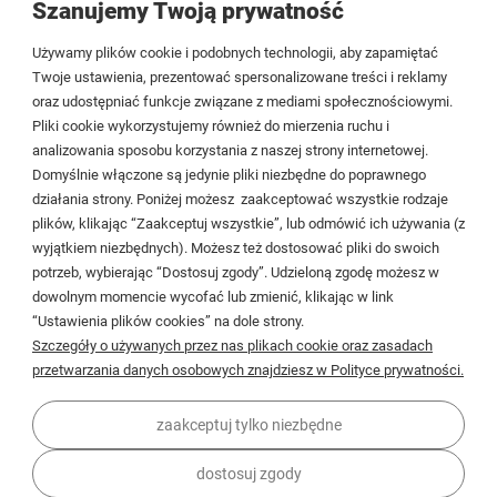
Szanujemy Twoją prywatność
Tezoja Wojciech Małaszek
Używamy plików cookie i podobnych technologii, aby zapamiętać
Cieślewskich 54
Twoje ustawienia, prezentować spersonalizowane treści i reklamy
oraz udostępniać funkcje związane z mediami społecznościowymi.
03-017 Warszawa
Pliki cookie wykorzystujemy również do mierzenia ruchu i
analizowania sposobu korzystania z naszej strony internetowej.
22 299 45 25
Domyślnie włączone są jedynie pliki niezbędne do poprawnego
biuro@veldman.pl
działania strony. Poniżej możesz zaakceptować wszystkie rodzaje
plików, klikając “Zaakceptuj wszystkie”, lub odmówić ich używania (z
wyjątkiem niezbędnych). Możesz też dostosować pliki do swoich
Moje konto
potrzeb, wybierając “Dostosuj zgody”. Udzieloną zgodę możesz w
dowolnym momencie wycofać lub zmienić, klikając w link
Płatności i dostawa
“Ustawienia plików cookies” na dole strony.
Szczegóły o używanych przez nas plikach cookie oraz zasadach
Informacje
przetwarzania danych osobowych znajdziesz w Polityce prywatności.
O firmie
zaakceptuj tylko niezbędne
dostosuj zgody