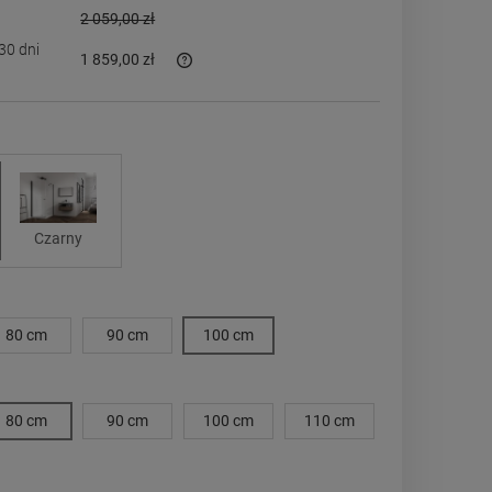
2 059,00 zł
30 dni
1 859,00 zł
est sprzedawany krócej niż 30
 jest najniższa cena od
rodukt pojawił się w
Czarny
80 cm
90 cm
100 cm
80 cm
90 cm
100 cm
110 cm