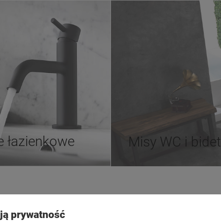
e łazienkowe
Misy WC i bide
Płatności i dostawa
Informacje
ją prywatność
ienia
Formy płatności
Polityka pry