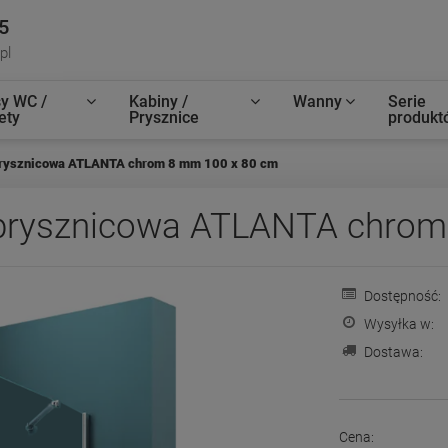
5
pl
y WC /
Kabiny /
Wanny
Serie
ety
Prysznice
produkt
rysznicowa ATLANTA chrom 8 mm 100 x 80 cm
rysznicowa ATLANTA chrom
Dostępność:
Wysyłka w:
Dostawa:
Cena: