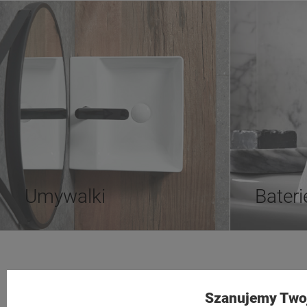
Umywalki
Bateri
Tezoja Wojciech Małaszek
Moje konto
Szanujemy Two
Cieślewskich 54
Twoje zamów