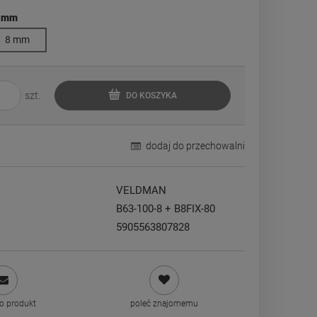
 mm
8 mm
szt.
DO KOSZYKA
dodaj do przechowalni
VELDMAN
B63-100-8 + B8FIX-80
5905563807828
 o produkt
poleć znajomemu