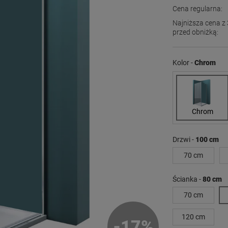
Cena regularna:
Najniższa cena z 
przed obniżką:
Jeżeli produkt j
dni, wyświetlana
Kolor -
Chrom
momentu, kiedy p
sprzedaży.
Chrom
Drzwi -
100 cm
70 cm
Ścianka -
80 cm
70 cm
120 cm
-
17
%