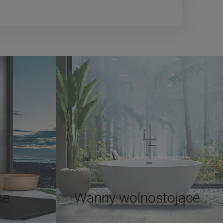
ne
Wanny wolnostojące