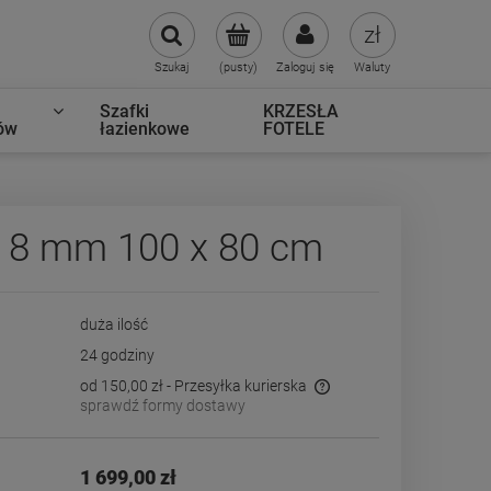
Szukaj
(pusty)
Zaloguj się
Waluty
Szafki
KRZESŁA
ów
łazienkowe
FOTELE
 8 mm 100 x 80 cm
duża ilość
24 godziny
od 150,00 zł
- Przesyłka kurierska
sprawdź formy dostawy
Cena nie zawiera ewentualnych kosztów
płatności
1 699,00 zł