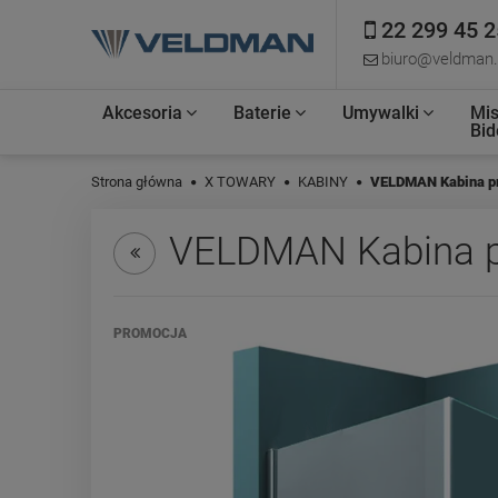
22 299 45 2
biuro@veldman.
Akcesoria
Baterie
Umywalki
Mis
Bid
Strona główna
X TOWARY
KABINY
VELDMAN Kabina p
VELDMAN Kabina p
PROMOCJA