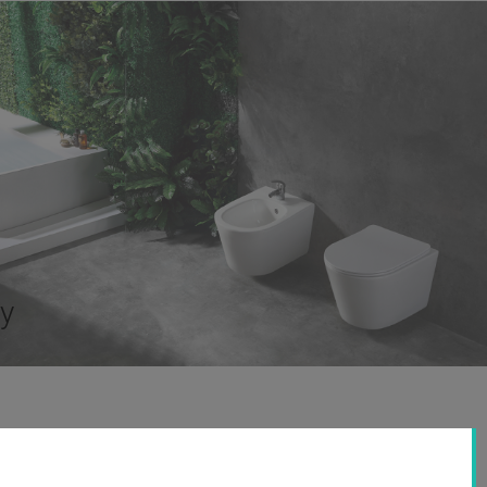
ty
O firmie
watności
O nas