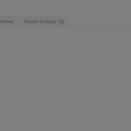
eństwo
Koszty dostawy
Cena nie zawiera ewentualnych kosztów
płatności