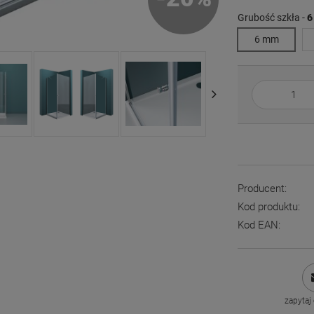
Grubość szkła -
6
6 mm
Producent:
Kod produktu:
Kod EAN:
zapytaj