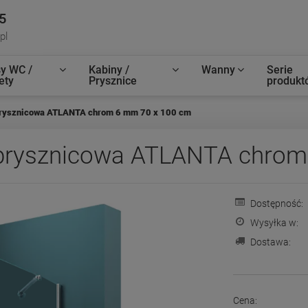
5
pl
y WC /
Kabiny /
Wanny
Serie
ety
Prysznice
produkt
rysznicowa ATLANTA chrom 6 mm 70 x 100 cm
rysznicowa ATLANTA chrom
Dostępność:
Wysyłka w:
Dostawa:
Cena: