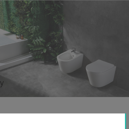
ty
O firmie
watności
O nas