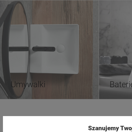
Umywalki
Bateri
Tezoja Wojciech Małaszek
Moje konto
Szanujemy Two
Cieślewskich 54
Twoje zamów