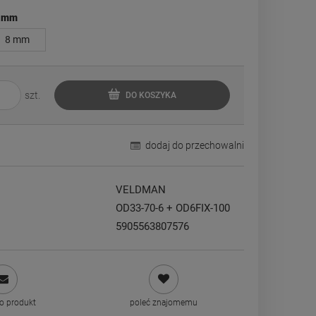
 mm
8 mm
szt.
DO KOSZYKA
dodaj do przechowalni
VELDMAN
OD33-70-6 + OD6FIX-100
5905563807576
 o produkt
poleć znajomemu