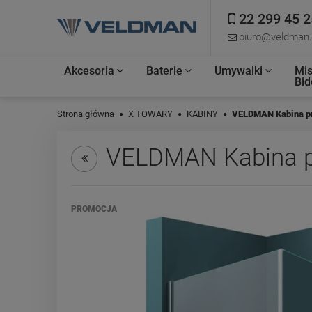
22 299 45 2
biuro@veldman.
Akcesoria
Baterie
Umywalki
Mis
Bid
Strona główna
X TOWARY
KABINY
VELDMAN Kabina p
VELDMAN Kabina p
PROMOCJA