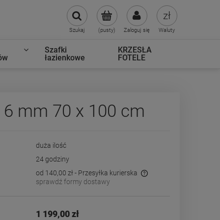
Szukaj
(pusty)
Zaloguj się
Waluty
Szafki
KRZESŁA
ów
łazienkowe
FOTELE
 6 mm 70 x 100 cm
duża ilość
24 godziny
od 140,00 zł
- Przesyłka kurierska
sprawdź formy dostawy
Cena nie zawiera ewentualnych kosztów
płatności
1 199,00 zł