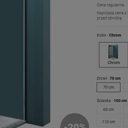
Cena regularna:
Najniższa cena z 
przed obniżką:
Jeżeli produkt j
dni, wyświetlana
Kolor -
Chrom
momentu, kiedy p
sprzedaży.
Chrom
Drzwi -
70 cm
70 cm
Ścianka -
100 cm
60 cm
110 cm
-
20
%