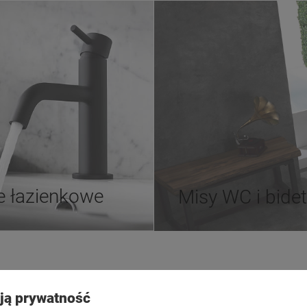
e łazienkowe
Misy WC i bide
Płatności i dostawa
Informacje
ją prywatność
ienia
Formy płatności
Polityka pry