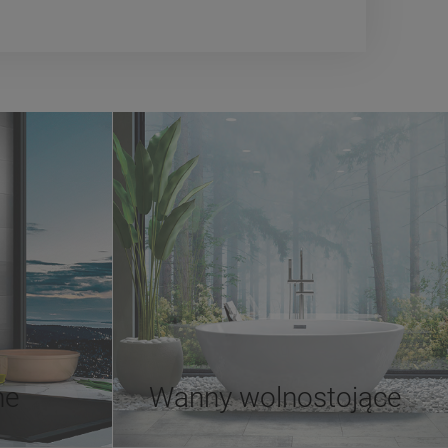
ne
Wanny wolnostojące