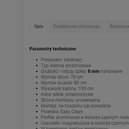
Opis
Dodatkowe informacje
Bezpiecz
Parametry techniczne:
Producent: Veldman
Typ: kabina prysznicowa
Grubość i rodzaj szkła:
8 mm
hartowane
Wymiar drzwi: 70 cm
Wymiar ścianki: 80 cm
Wysokość kabiny: 195 cm
Kolor szkła: przezroczyste
Strona montażu: uniwersalna
Montaż: na brodziku lub posadzce
Powłoka: Easy Clean
Profile: aluminiowe w kolorze czarnym m
Uszczelki: magnetyczne w kolorze czarnym
W komplecie: zestaw montażowy