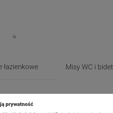
e łazienkowe
Misy WC i bide
Płatności i dostawa
Informacje
ją prywatność
ienia
Formy płatności
Polityka pry