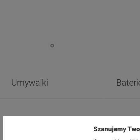
Umywalki
Bateri
Tezoja Wojciech Małaszek
Moje konto
Szanujemy Two
Cieślewskich 54
Twoje zamów