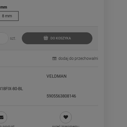
 mm
8 mm
szt.
DO KOSZYKA
dodaj do przechowalni
VELDMAN
B18FIX-80-BL
5905563808146
 o produkt
poleć znajomemu