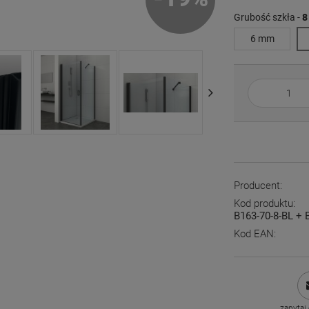
Grubość szkła -
8
6 mm
Producent:
Kod produktu:
B163-70-8-BL + 
Kod EAN:
zapytaj