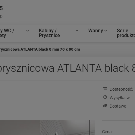
5
pl
y WC /
Kabiny /
Wanny
Serie
ety
Prysznice
produkt
rysznicowa ATLANTA black 8 mm 70 x 80 cm
rysznicowa ATLANTA black 
Dostępność:
Wysyłka w:
Dostawa:
Cena: