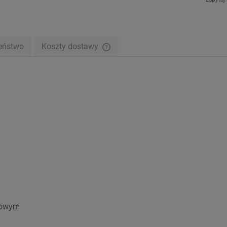
eństwo
Koszty dostawy
Cena nie zawiera ewentualnych kosztów
płatności
atowym