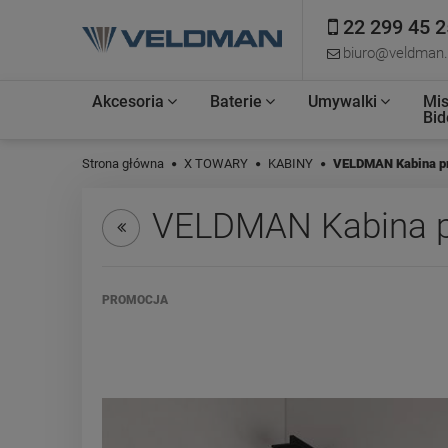
22 299 45 2
biuro@veldman.
Akcesoria
Baterie
Umywalki
Mis
Bid
Strona główna
X TOWARY
KABINY
VELDMAN Kabina p
VELDMAN Kabina p
PROMOCJA