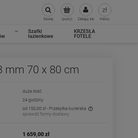
Szukaj
(pusty)
Zaloguj się
Waluty
Szafki
KRZESŁA
ów
łazienkowe
FOTELE
8 mm 70 x 80 cm
duża ilość
24 godziny
od 150,00 zł
- Przesyłka kurierska
sprawdź formy dostawy
Cena nie zawiera ewentualnych kosztów
płatności
1 659,00 zł