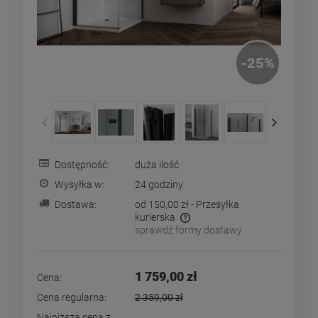
-
25
%
Dostępność:
duża ilość
Wysyłka w:
24 godziny
Dostawa:
od 150,00 zł
- Przesyłka
kurierska
sprawdź formy dostawy
Cena nie zawiera ewentualnych kosztów płatności
1 759,00 zł
Cena:
Cena regularna:
2 359,00 zł
Najniższa cena z