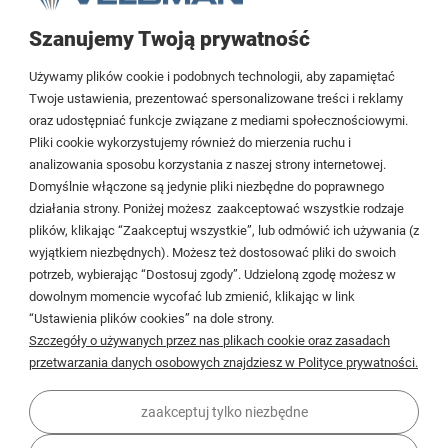
Szanujemy Twoją prywatność
Tezoja Wojciech Małaszek
Używamy plików cookie i podobnych technologii, aby zapamiętać
Cieślewskich 54
Twoje ustawienia, prezentować spersonalizowane treści i reklamy
oraz udostępniać funkcje związane z mediami społecznościowymi.
03-017 Warszawa
Pliki cookie wykorzystujemy również do mierzenia ruchu i
analizowania sposobu korzystania z naszej strony internetowej.
22 299 45 25
Domyślnie włączone są jedynie pliki niezbędne do poprawnego
biuro@veldman.pl
działania strony. Poniżej możesz zaakceptować wszystkie rodzaje
plików, klikając “Zaakceptuj wszystkie”, lub odmówić ich używania (z
wyjątkiem niezbędnych). Możesz też dostosować pliki do swoich
Moje konto
potrzeb, wybierając “Dostosuj zgody”. Udzieloną zgodę możesz w
dowolnym momencie wycofać lub zmienić, klikając w link
Płatności i dostawa
“Ustawienia plików cookies” na dole strony.
Szczegóły o używanych przez nas plikach cookie oraz zasadach
Informacje
przetwarzania danych osobowych znajdziesz w Polityce prywatności.
O firmie
zaakceptuj tylko niezbędne