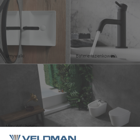
Umywalki
Baterie łazienkowe
Misy WC i bidety