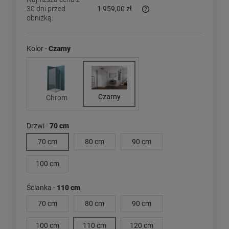
30 dni przed
1 959,00 zł
obniżką:
Jeżeli produkt jest sprzed
dni, wyświetlana jest najn
momentu, kiedy produkt po
Kolor -
Czarny
sprzedaży.
Czarny
Chrom
Drzwi -
70 cm
70 cm
80 cm
90 cm
100 cm
Ścianka -
110 cm
70 cm
80 cm
90 cm
100 cm
110 cm
120 cm