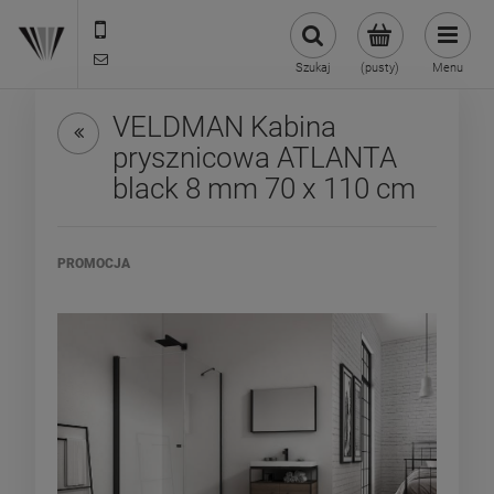
22 299 45 25
biuro@veldman.pl
Szukaj
(pusty)
Menu
VELDMAN Kabina
prysznicowa ATLANTA
black 8 mm 70 x 110 cm
PROMOCJA