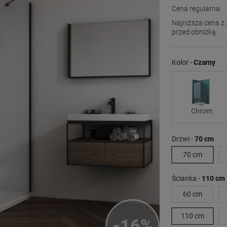
Cena regularna:
Najniższa cena z 
przed obniżką:
Jeżeli produkt j
dni, wyświetlana
Kolor -
Czarny
momentu, kiedy p
sprzedaży.
Chrom
Drzwi -
70 cm
70 cm
Ścianka -
110 cm
60 cm
110 cm
-
16
%