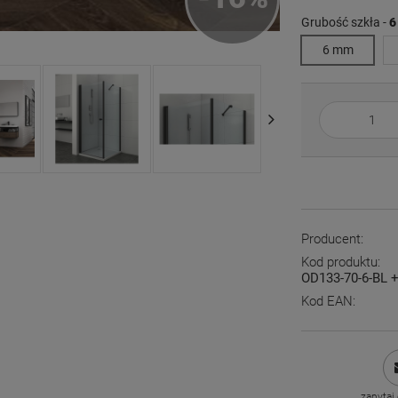
Grubość szkła -
6
6 mm
Producent:
Kod produktu:
OD133-70-6-BL 
Kod EAN:
zapytaj