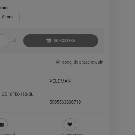
 mm
8 mm
szt.
DO KOSZYKA
dodaj do przechowalni
VELDMAN
+ OD16FIX-110-BL
5905563808719
 o produkt
poleć znajomemu