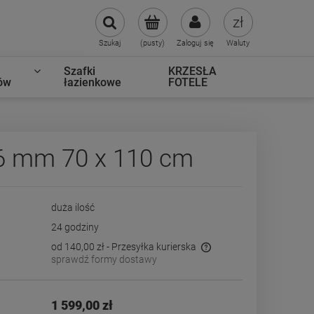
Szukaj
(pusty)
Zaloguj się
Waluty
Szafki
KRZESŁA
ów
łazienkowe
FOTELE
6 mm 70 x 110 cm
duża ilość
24 godziny
od 140,00 zł
- Przesyłka kurierska
sprawdź formy dostawy
Cena nie zawiera ewentualnych kosztów
płatności
1 599,00 zł