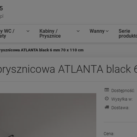
5
pl
y WC /
Kabiny /
Wanny
Serie
ety
Prysznice
produkt
rysznicowa ATLANTA black 6 mm 70 x 110 cm
rysznicowa ATLANTA black 
Dostępność:
Wysyłka w:
Dostawa:
Cena: