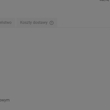
eństwo
Koszty dostawy
Cena nie zawiera ewentualnych kosztów
płatności
atowym