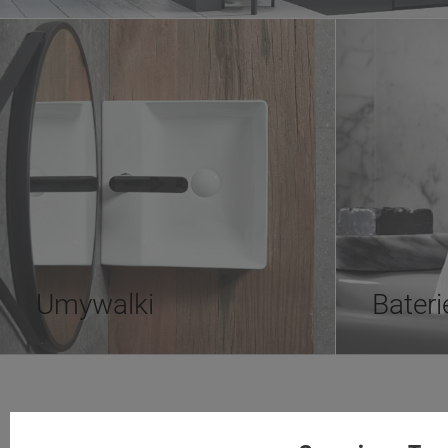
Umywalki
Bateri
Tezoja Wojciech Małaszek
Moje konto