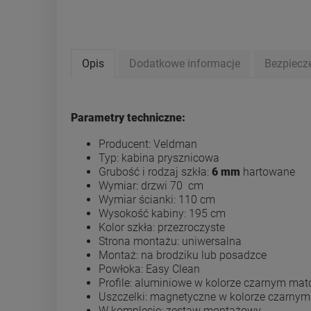
Opis
Dodatkowe informacje
Bezpiecz
Parametry techniczne:
Producent: Veldman
Typ: kabina prysznicowa
Grubość i rodzaj szkła:
6 mm
hartowane
Wymiar: drzwi 70 cm
Wymiar ścianki: 110 cm
Wysokość kabiny: 195 cm
Kolor szkła: przezroczyste
Strona montażu: uniwersalna
Montaż: na brodziku lub posadzce
Powłoka: Easy Clean
Profile: aluminiowe w kolorze czarnym m
Uszczelki: magnetyczne w kolorze czarnym
W komplecie: zestaw montażowy