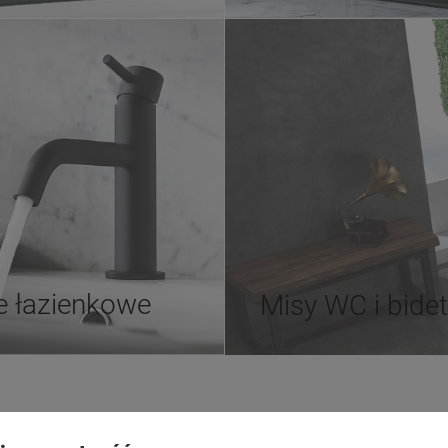
e łazienkowe
Misy WC i bide
Płatności i dostawa
Informacje