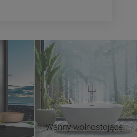
ne
Wanny wolnostojące