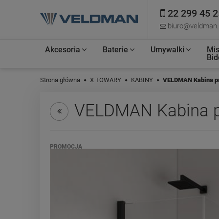
22 299 45 2
biuro@veldman.
Akcesoria
Baterie
Umywalki
Mis
Bid
Strona główna
X TOWARY
KABINY
VELDMAN Kabina p
VELDMAN Kabina p
PROMOCJA