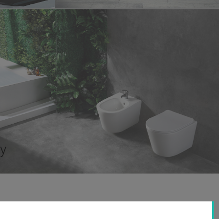
ty
O firmie