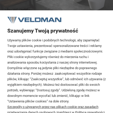
Misy WC i bidety
Szanujemy Twoją prywatność
Tezoja Wojciech Małaszek
Używamy plików cookie i podobnych technologii, aby zapamiętać
Cieślewskich 54
Twoje ustawienia, prezentować spersonalizowane treści i reklamy
oraz udostępniać funkcje związane z mediami społecznościowymi.
03-017 Warszawa
Pliki cookie wykorzystujemy również do mierzenia ruchu i
analizowania sposobu korzystania z naszej strony internetowej.
22 299 45 25
Domyślnie włączone są jedynie pliki niezbędne do poprawnego
biuro@veldman.pl
działania strony. Poniżej możesz zaakceptować wszystkie rodzaje
plików, klikając “Zaakceptuj wszystkie”, lub odmówić ich używania (z
wyjątkiem niezbędnych). Możesz też dostosować pliki do swoich
Moje konto
potrzeb, wybierając “Dostosuj zgody”. Udzieloną zgodę możesz w
dowolnym momencie wycofać lub zmienić, klikając w link
Płatności i dostawa
“Ustawienia plików cookies” na dole strony.
Szczegóły o używanych przez nas plikach cookie oraz zasadach
Informacje
przetwarzania danych osobowych znajdziesz w Polityce prywatności.