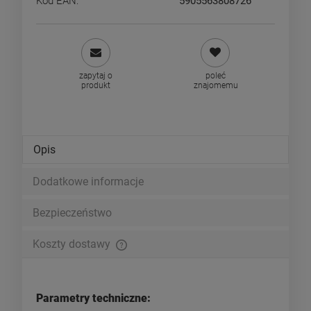
Kod EAN:
5905563808726
zapytaj o
poleć
produkt
znajomemu
Opis
Dodatkowe informacje
Bezpieczeństwo
Koszty dostawy
Cena nie zawiera ewentualnych kosztów płatności
Parametry techniczne: