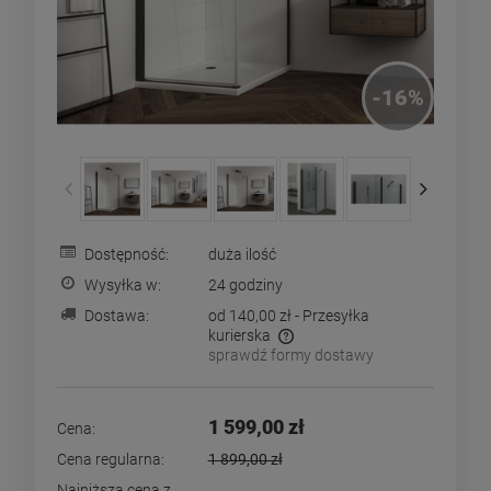
-
16
%
Dostępność:
duża ilość
Wysyłka w:
24 godziny
Dostawa:
od 140,00 zł
- Przesyłka
kurierska
sprawdź formy dostawy
Cena nie zawiera ewentualnych kosztów płatności
1 599,00 zł
Cena:
Cena regularna:
1 899,00 zł
Najniższa cena z