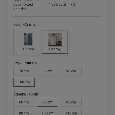
30 dni przed
1 899,00 zł
obniżką:
Jeżeli produkt jest sprzed
dni, wyświetlana jest najn
momentu, kiedy produkt po
Kolor -
Czarny
sprzedaży.
Chrom
Czarny
Drzwi -
100 cm
70 cm
80 cm
90 cm
100 cm
Ścianka -
70 cm
60 cm
70 cm
80 cm
90 cm
100 cm
110 cm