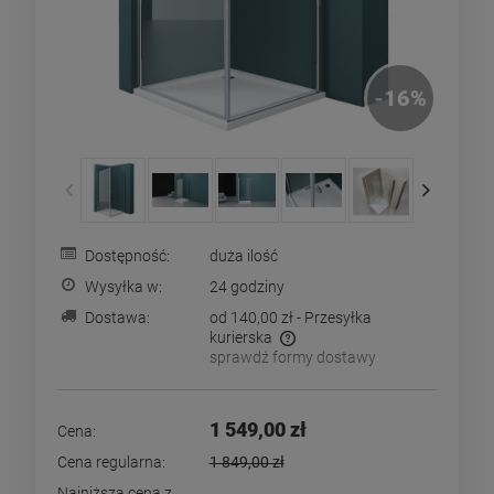
-
16
%
Dostępność:
duża ilość
Wysyłka w:
24 godziny
Dostawa:
od 140,00 zł
- Przesyłka
kurierska
sprawdź formy dostawy
Cena nie zawiera ewentualnych kosztów płatności
1 549,00 zł
Cena:
Cena regularna:
1 849,00 zł
Najniższa cena z