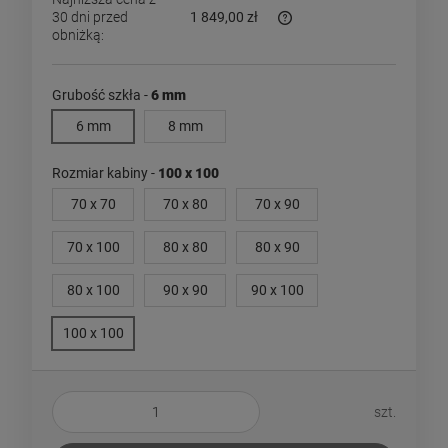
30 dni przed
1 849,00 zł
obniżką:
Jeżeli produkt jest sprzed
dni, wyświetlana jest najn
momentu, kiedy produkt po
Grubość szkła -
6 mm
sprzedaży.
6 mm
8 mm
Rozmiar kabiny -
100 x 100
70 x 70
70 x 80
70 x 90
70 x 100
80 x 80
80 x 90
80 x 100
90 x 90
90 x 100
100 x 100
szt.