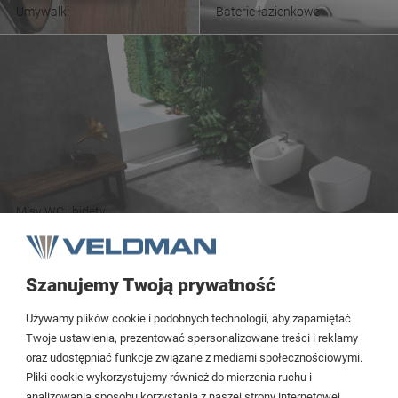
Umywalki
Baterie łazienkowe
Misy WC i bidety
Szanujemy Twoją prywatność
Tezoja Wojciech Małaszek
Używamy plików cookie i podobnych technologii, aby zapamiętać
Cieślewskich 54
Twoje ustawienia, prezentować spersonalizowane treści i reklamy
oraz udostępniać funkcje związane z mediami społecznościowymi.
03-017 Warszawa
Pliki cookie wykorzystujemy również do mierzenia ruchu i
analizowania sposobu korzystania z naszej strony internetowej.