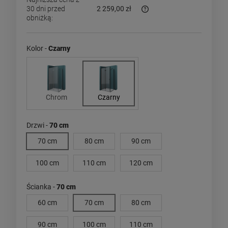
30 dni przed
2 259,00 zł
obniżką:
Jeżeli produkt jest sprzed
dni, wyświetlana jest najn
momentu, kiedy produkt po
Kolor -
Czarny
sprzedaży.
Chrom
Czarny
Drzwi -
70 cm
70 cm
80 cm
90 cm
100 cm
110 cm
120 cm
Ścianka -
70 cm
60 cm
70 cm
80 cm
90 cm
100 cm
110 cm