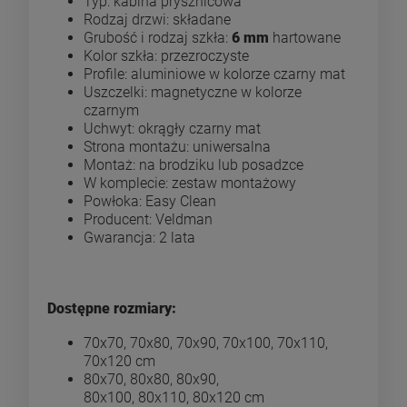
Typ: kabina prysznicowa
Rodzaj drzwi: składane
Grubość i rodzaj szkła:
6 mm
hartowane
Kolor szkła: przezroczyste
Profile: aluminiowe w kolorze czarny mat
Uszczelki: magnetyczne w kolorze
czarnym
Uchwyt: okrągły czarny mat
Strona montażu: uniwersalna
Montaż: na brodziku lub posadzce
W komplecie: zestaw montażowy
Powłoka: Easy Clean
Producent: Veldman
Gwarancja: 2 lata
Dostępne rozmiary:
70x70, 70x80, 70x90, 70x100, 70x110,
70x120 cm
80x70, 80x80, 80x90,
80x100, 80x110, 80x120 cm