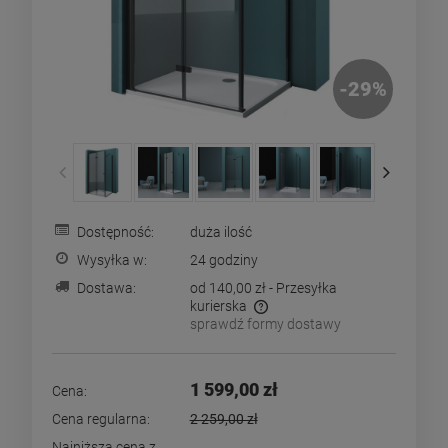
-
29
%
Dostępność:
duża ilość
Wysyłka w:
24 godziny
Dostawa:
od 140,00 zł
- Przesyłka
kurierska
sprawdź formy dostawy
Cena nie zawiera ewentualnych kosztów płatności
1 599,00 zł
Cena:
Cena regularna:
2 259,00 zł
Najniższa cena z