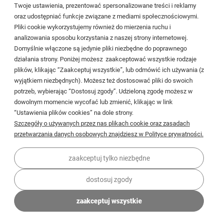
Cieślewskich 54
Twoje ustawienia, prezentować spersonalizowane treści i reklamy
oraz udostępniać funkcje związane z mediami społecznościowymi.
03-017 Warszawa
Pliki cookie wykorzystujemy również do mierzenia ruchu i
analizowania sposobu korzystania z naszej strony internetowej.
22 299 45 25
Domyślnie włączone są jedynie pliki niezbędne do poprawnego
biuro@veldman.pl
działania strony. Poniżej możesz zaakceptować wszystkie rodzaje
plików, klikając “Zaakceptuj wszystkie”, lub odmówić ich używania (z
wyjątkiem niezbędnych). Możesz też dostosować pliki do swoich
Moje konto
potrzeb, wybierając “Dostosuj zgody”. Udzieloną zgodę możesz w
dowolnym momencie wycofać lub zmienić, klikając w link
Płatności i dostawa
“Ustawienia plików cookies” na dole strony.
Szczegóły o używanych przez nas plikach cookie oraz zasadach
Informacje
przetwarzania danych osobowych znajdziesz w Polityce prywatności.
O firmie
zaakceptuj tylko niezbędne
dostosuj zgody
zaakceptuj wszystkie
© 2026 veldman.pl . Wszelkie prawa zastrzeżone.
Styl graficzny ShopGadget.pl
Sklep internetowy Shoper Premium