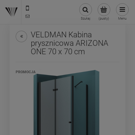
22 299 45 25
biuro@veldman.pl
Szukaj
(pusty)
Menu
VELDMAN Kabina
prysznicowa ARIZONA
ONE 70 x 70 cm
PROMOCJA