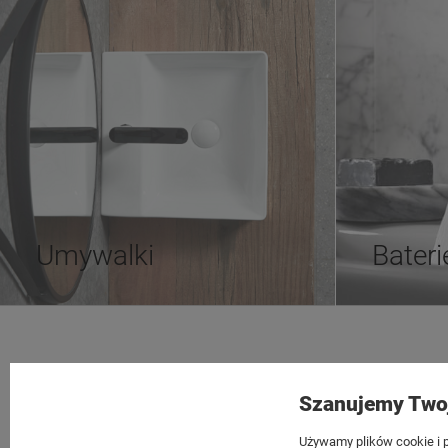
Umywalki
Bateri
Tezoja Wojciech Małaszek
Moje konto
Szanujemy Two
Cieślewskich 54
Twoje zamów
03-017 Warszawa
Ustawienia k
Używamy plików cookie i p