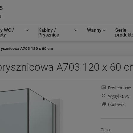
5
pl
y WC /
Kabiny /
Wanny
Serie
ety
Prysznice
produkt
rysznicowa A703 120 x 60 cm
rysznicowa A703 120 x 60 
Dostępność:
Wysyłka w:
Dostawa:
Cena: