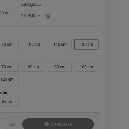
1 699,00 zł
30 dni
1 699,00 zł
est sprzedawany krócej niż 30
 jest najniższa cena od
rodukt pojawił się w
90 cm
100 cm
110 cm
120 cm
70 cm
80 cm
90 cm
100 cm
120 cm
 mm
8 mm
szt.
DO KOSZYKA