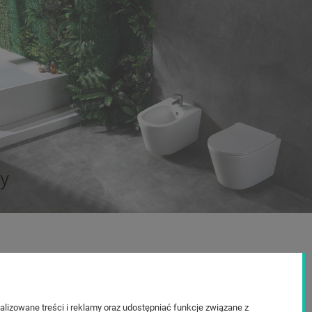
ty
O firmie
watności
O nas
two produktu
Kontakt i dane firmy
lizowane treści i reklamy oraz udostępniać funkcje związane z