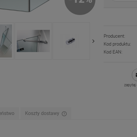
Producent:
Kod produktu:
Kod EAN:
zapytaj
eństwo
Koszty dostawy
Cena nie zawiera ewentualnych kosztów
płatności