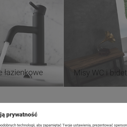
e łazienkowe
Misy WC i bide
Płatności i dostawa
Informacje
ją prywatność
ienia
Formy płatności
Polityka pry
onta
Rezerwacja produktu
Bezpieczeńs
odobnych technologii, aby zapamiętać Twoje ustawienia, prezentować spersona