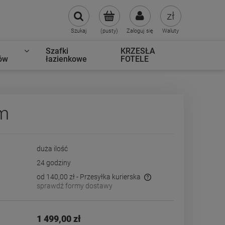
Szukaj
(pusty)
Zaloguj się
Waluty
Szafki
KRZESŁA
ów
łazienkowe
FOTELE
cm
duża ilość
24 godziny
od 140,00 zł
- Przesyłka kurierska
sprawdź formy dostawy
Cena nie zawiera ewentualnych kosztów
płatności
1 499,00 zł