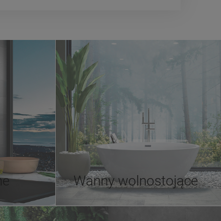
ne
Wanny wolnostojące