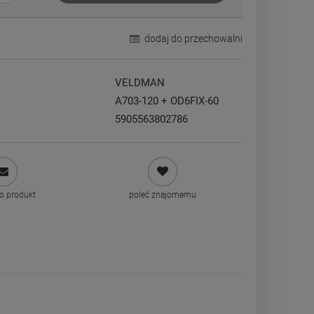
dodaj do przechowalni
VELDMAN
A703-120 + OD6FIX-60
5905563802786
 o produkt
poleć znajomemu