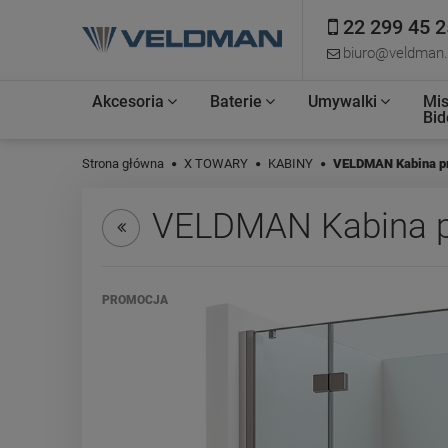
22 299 45 2
biuro@veldman.
Akcesoria
Baterie
Umywalki
Mis
Bid
Strona główna
X TOWARY
KABINY
VELDMAN Kabina p
VELDMAN Kabina p
PROMOCJA