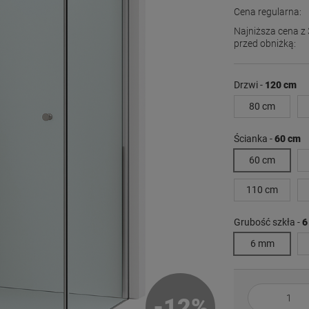
Cena regularna:
Najniższa cena z 
przed obniżką:
Jeżeli produkt j
dni, wyświetlana
Drzwi -
120 cm
momentu, kiedy p
80 cm
sprzedaży.
Ścianka -
60 cm
60 cm
110 cm
Grubość szkła -
6
6 mm
-
12
%