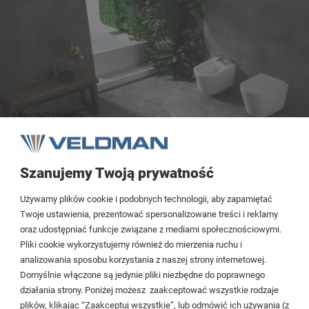
Misy WC i bidety
Szanujemy Twoją prywatność
Tezoja Wojciech Małaszek
Używamy plików cookie i podobnych technologii, aby zapamiętać
Cieślewskich 54
Twoje ustawienia, prezentować spersonalizowane treści i reklamy
oraz udostępniać funkcje związane z mediami społecznościowymi.
03-017 Warszawa
Pliki cookie wykorzystujemy również do mierzenia ruchu i
analizowania sposobu korzystania z naszej strony internetowej.
22 299 45 25
Domyślnie włączone są jedynie pliki niezbędne do poprawnego
biuro@veldman.pl
działania strony. Poniżej możesz zaakceptować wszystkie rodzaje
plików, klikając “Zaakceptuj wszystkie”, lub odmówić ich używania (z