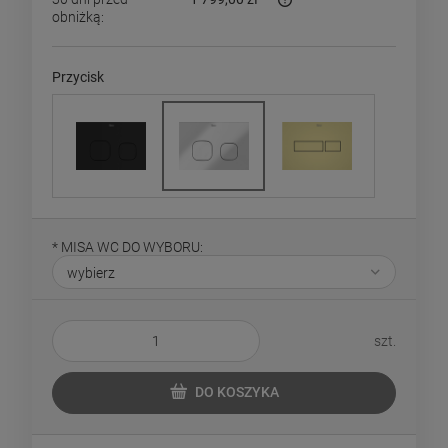
obniżką:
Jeżeli produkt jest sprzed
dni, wyświetlana jest najn
momentu, kiedy produkt po
Przycisk
sprzedaży.
*
MISA WC DO WYBORU:
szt.
DO KOSZYKA