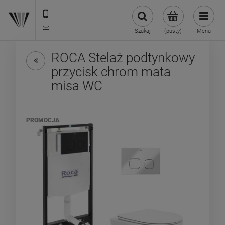
22 299 45 25
biuro@veldman.pl
Szukaj
(pusty)
Menu
ROCA Stelaż podtynkowy
przycisk chrom mata
misa WC
PROMOCJA