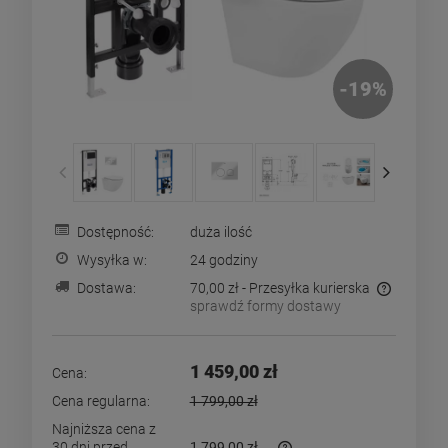
-
19
%
Dostępność:
duża ilość
Wysyłka w:
24 godziny
Dostawa:
70,00 zł
- Przesyłka kurierska
sprawdź formy dostawy
Cena nie zawiera ewentualnych kosztów płatności
1 459,00 zł
Cena:
Cena regularna:
1 799,00 zł
Najniższa cena z
30 dni przed
1 799,00 zł