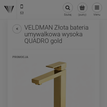
22 299 45 25
biuro@veldman.pl
Szukaj
(pusty)
Menu
VELDMAN Złota bateria
umywalkowa wysoka
QUADRO gold
PROMOCJA