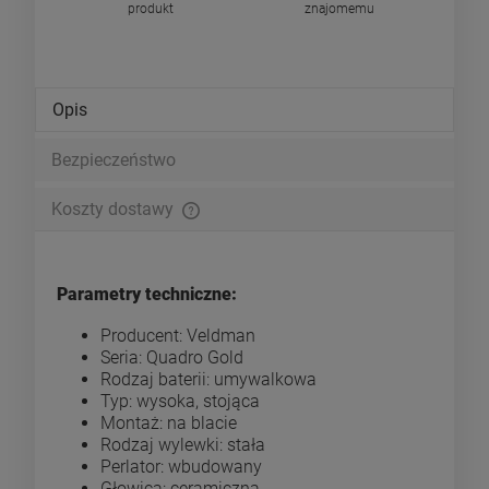
produkt
znajomemu
Opis
Bezpieczeństwo
Koszty dostawy
Cena nie zawiera ewentualnych kosztów płatności
Parametry techniczne:
Producent: Veldman
Seria: Quadro Gold
Rodzaj baterii: umywalkowa
Typ: wysoka, stojąca
Montaż: na blacie
Rodzaj wylewki: stała
Perlator: wbudowany
Głowica: ceramiczna