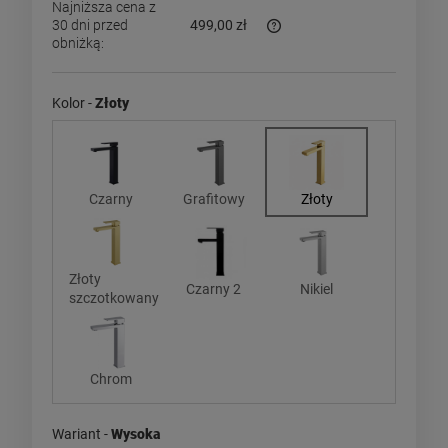
Najniższa cena z
30 dni przed
499,00 zł
obniżką:
Jeżeli produkt jest sprzedaw
dni, wyświetlana jest najniż
momentu, kiedy produkt poja
Kolor -
Złoty
sprzedaży.
Czarny
Grafitowy
Złoty
Złoty
Czarny 2
Nikiel
szczotkowany
Chrom
Wariant -
Wysoka