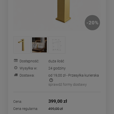
-
20
%
Dostępność:
duża ilość
Wysyłka w:
24 godziny
Dostawa:
od 19,00 zł
- Przesyłka kurierska
sprawdź formy dostawy
Cena nie zawiera ewentualnych kosztów płatności
399,00 zł
Cena:
Cena regularna:
499,00 zł