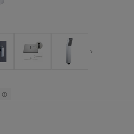
y
Cena nie zawiera ewentualnych kosztów
płatności