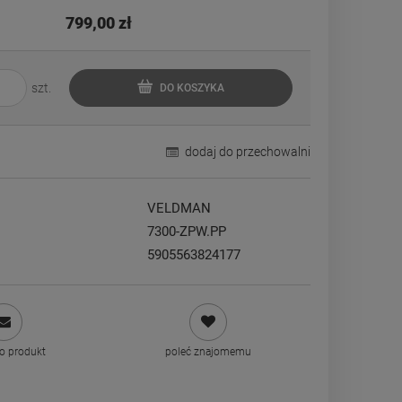
płatności
799,00 zł
szt.
DO KOSZYKA
dodaj do przechowalni
VELDMAN
7300-ZPW.PP
5905563824177
 o produkt
poleć znajomemu