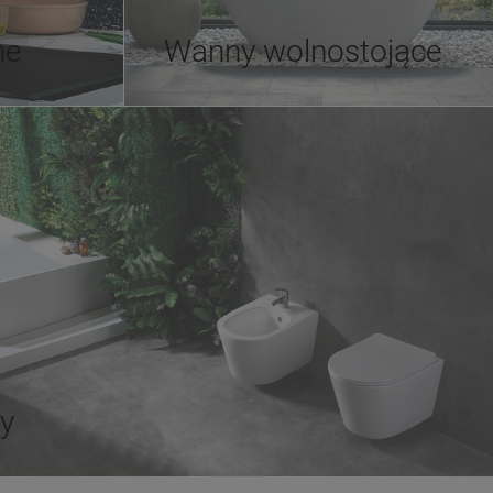
ne
Wanny wolnostojące
ty