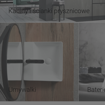
Kabiny i ścianki prysznicowe
Umywalki
Bateri