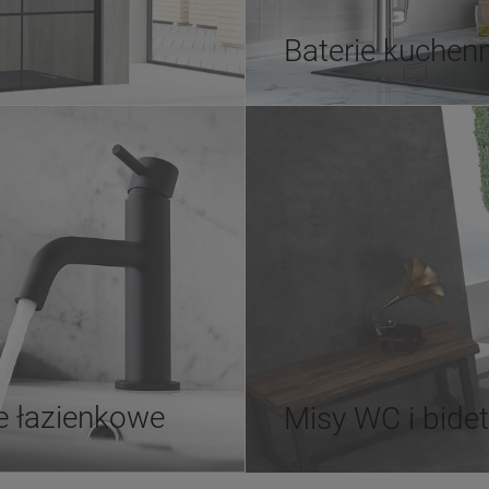
Baterie kuchen
e łazienkowe
Misy WC i bide