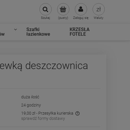
Szukaj
(pusty)
Zaloguj się
Waluty
Szafki
KRZESŁA
ów
łazienkowe
FOTELE
lewką deszczownica
duża ilość
24 godziny
19,00 zł
- Przesyłka kurierska
sprawdź formy dostawy
Cena nie zawiera ewentualnych kosztów