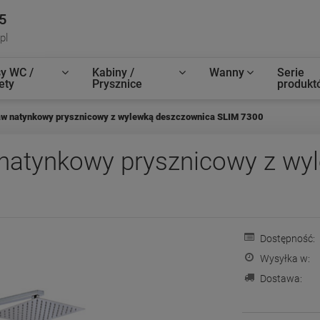
5
pl
y WC /
Kabiny /
Wanny
Serie
ety
Prysznice
produkt
 natynkowy prysznicowy z wylewką deszczownica SLIM 7300
atynkowy prysznicowy z wy
Dostępność:
Wysyłka w:
Dostawa: