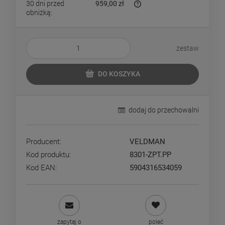
30 dni przed
959,00 zł
obniżką:
Jeżeli produkt jest sprzedaw
dni, wyświetlana jest najniż
momentu, kiedy produkt poja
sprzedaży.
zestaw
DO KOSZYKA
dodaj do przechowalni
Producent:
VELDMAN
Kod produktu:
8301-ZPT.PP
Kod EAN:
5904316534059
zapytaj o
poleć