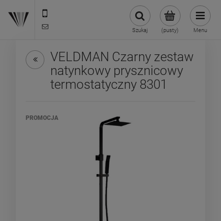
22 299 45 25
biuro@veldman.pl
Szukaj
(pusty)
Menu
VELDMAN Czarny zestaw
natynkowy prysznicowy
termostatyczny 8301
PROMOCJA