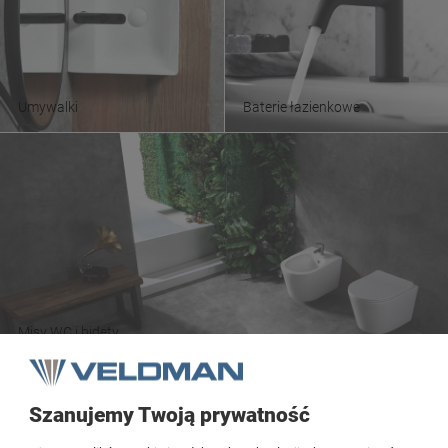
Umywalki
Baterie łazienkowe
Misy WC i bidety
Szanujemy Twoją prywatność
Tezoja Wojciech Małaszek