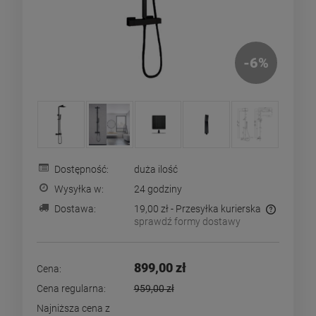
-
6
%
Dostępność:
duża ilość
Wysyłka w:
24 godziny
Dostawa:
19,00 zł
- Przesyłka kurierska
sprawdź formy dostawy
Cena nie zawiera ewentualnych kosztów płatności
899,00 zł
Cena:
Cena regularna:
959,00 zł
Najniższa cena z