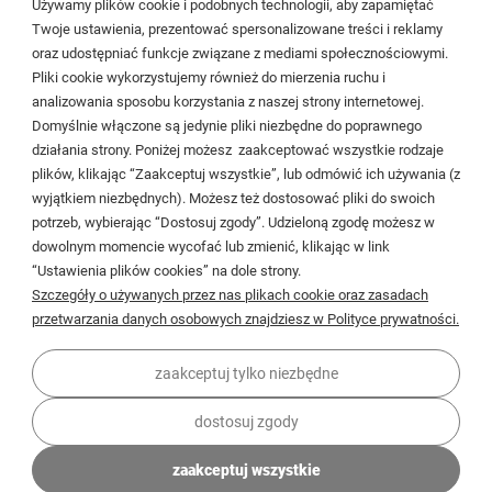
Używamy plików cookie i podobnych technologii, aby zapamiętać
Cieślewskich 54
Twoje ustawienia, prezentować spersonalizowane treści i reklamy
oraz udostępniać funkcje związane z mediami społecznościowymi.
03-017 Warszawa
Pliki cookie wykorzystujemy również do mierzenia ruchu i
analizowania sposobu korzystania z naszej strony internetowej.
22 299 45 25
Domyślnie włączone są jedynie pliki niezbędne do poprawnego
biuro@veldman.pl
działania strony. Poniżej możesz zaakceptować wszystkie rodzaje
plików, klikając “Zaakceptuj wszystkie”, lub odmówić ich używania (z
wyjątkiem niezbędnych). Możesz też dostosować pliki do swoich
Moje konto
potrzeb, wybierając “Dostosuj zgody”. Udzieloną zgodę możesz w
dowolnym momencie wycofać lub zmienić, klikając w link
Płatności i dostawa
“Ustawienia plików cookies” na dole strony.
Szczegóły o używanych przez nas plikach cookie oraz zasadach
Informacje
przetwarzania danych osobowych znajdziesz w Polityce prywatności.
O firmie
zaakceptuj tylko niezbędne
dostosuj zgody
zaakceptuj wszystkie
© 2026 veldman.pl . Wszelkie prawa zastrzeżone.