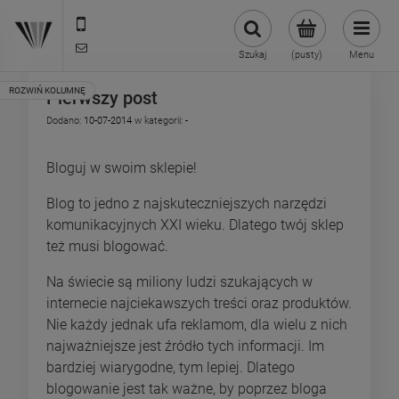
22 299 45 25
biuro@veldman.pl
Szukaj
(pusty)
Menu
Pierwszy post
Dodano:
10-07-2014
w kategorii:
-
Bloguj w swoim sklepie!
Blog to jedno z najskuteczniejszych narzędzi
komunikacyjnych XXI wieku. Dlatego twój sklep
też musi blogować.
Na świecie są miliony ludzi szukających w
internecie najciekawszych treści oraz produktów.
Nie każdy jednak ufa reklamom, dla wielu z nich
najważniejsze jest źródło tych informacji. Im
bardziej wiarygodne, tym lepiej. Dlatego
blogowanie jest tak ważne, by poprzez bloga