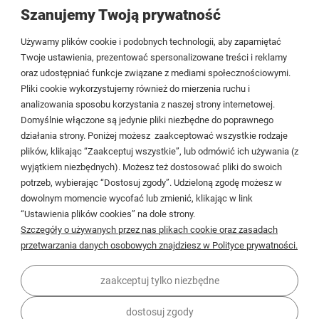
Szanujemy Twoją prywatność
Tezoja Wojciech Małaszek
Używamy plików cookie i podobnych technologii, aby zapamiętać
Cieślewskich 54
Twoje ustawienia, prezentować spersonalizowane treści i reklamy
oraz udostępniać funkcje związane z mediami społecznościowymi.
03-017 Warszawa
Pliki cookie wykorzystujemy również do mierzenia ruchu i
analizowania sposobu korzystania z naszej strony internetowej.
22 299 45 25
Domyślnie włączone są jedynie pliki niezbędne do poprawnego
biuro@veldman.pl
działania strony. Poniżej możesz zaakceptować wszystkie rodzaje
plików, klikając “Zaakceptuj wszystkie”, lub odmówić ich używania (z
wyjątkiem niezbędnych). Możesz też dostosować pliki do swoich
Moje konto
potrzeb, wybierając “Dostosuj zgody”. Udzieloną zgodę możesz w
dowolnym momencie wycofać lub zmienić, klikając w link
Płatności i dostawa
“Ustawienia plików cookies” na dole strony.
Szczegóły o używanych przez nas plikach cookie oraz zasadach
Informacje
przetwarzania danych osobowych znajdziesz w Polityce prywatności.
O firmie
zaakceptuj tylko niezbędne
dostosuj zgody